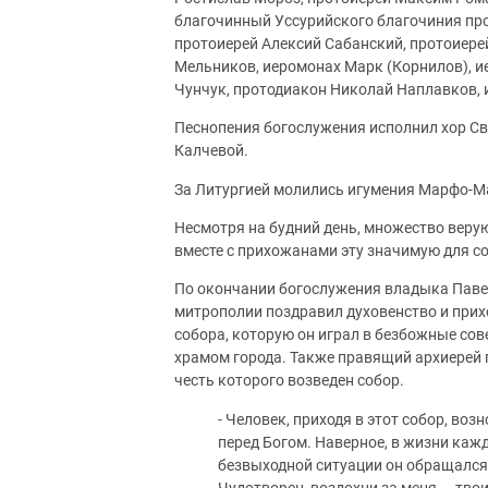
благочинный Уссурийского благочиния про
протоиерей Алексий Сабанский, протоиере
Мельников, иеромонах Марк (Корнилов), и
Чунчук, протодиакон Николай Наплавков, 
Песнопения богослужения исполнил хор Св
Калчевой.
За Литургией молились игумения Марфо-М
Несмотря на будний день, множество веру
вместе с прихожанами эту значимую для со
По окончании богослужения владыка Паве
митрополии поздравил духовенство и прих
собора, которую он играл в безбожные сов
храмом города. Также правящий архиерей п
честь которого возведен собор.
- Человек, приходя в этот собор, во
перед Богом. Наверное, в жизни каж
безвыходной ситуации он обращался: