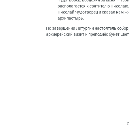
Чудотворец, воздохни за меня — твои
располагается к святителю Николаю. 
Николай Чудотворец и сказал нам: «Я
архипастырь.
По завершении Литургии настоятель собор
архиерейский визит и преподнёс букет цвет
С