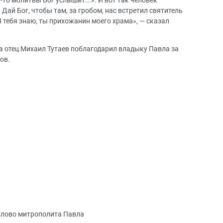
-то молитвы Бог услышит...». И вот так человек
Дай Бог, чтобы там, за гробом, нас встретил святитель
 тебя знаю, ты прихожанин моего храма», — сказал
а отец Михаил Тутаев поблагодарил владыку Павла за
ов.
лово митрополита Павла