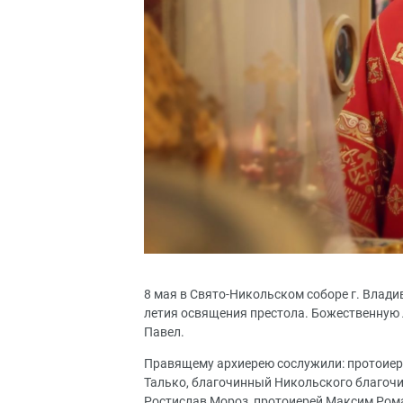
8 мая в Свято-Никольском соборе г. Влади
летия освящения престола. Божественную
Павел.
Правящему архиерею сослужили: протоиере
Талько, благочинный Никольского благочин
Ростислав Мороз, протоиерей Максим Рома