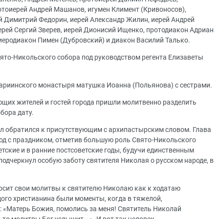
тоиерей Андрей Машанов, игумен Климент (Кривоносов),
й Димитрий Федорин, иерей Александр Жилин, иерей Андрей
ерей Сергий Зверев, иерей Дионисий Ищенко, протодиакон Адриан
иеродиакон Пимен (Дубровский) и диакон Василий Талько.
ято-Никольского собора под руководством регента Елизаветы
ариинского монастыря матушка Иоанна (Польянова) с сестрами.
ющих жителей и гостей города пришли молитвенно разделить
бора дату.
л обратился к присутствующим с архипастырским словом. Глава
од с праздником, отметив большую роль Свято-Никольского
етские и в ранние постсоветские годы, будучи единственным
одчеркнул особую заботу святителя Николая о русском народе, в
зносит свои молитвы к святителю Николаю как к ходатаю
дого христианина были моменты, когда в тяжелой,
 «Матерь Божия, помолись за меня! Святитель Николай