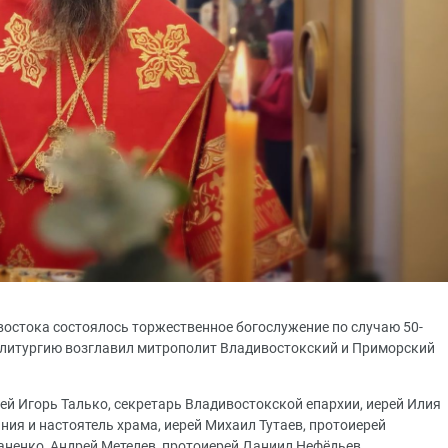
востока состоялось торжественное богослужение по случаю 50-
 литургию возглавил митрополит Владивостокский и Приморский
й Игорь Талько, секретарь Владивостокской епархии, иерей Илия
ия и настоятель храма, иерей Михаил Тутаев, протоиерей
ненко, Андрей Метелев, протоиерей Даниил Нефёдьев,