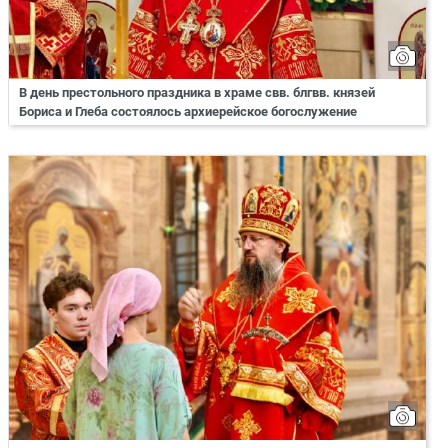
В день престольного праздника в храме свв. блгвв. князей
Бориса и Глеба состоялось архиерейское богослужение