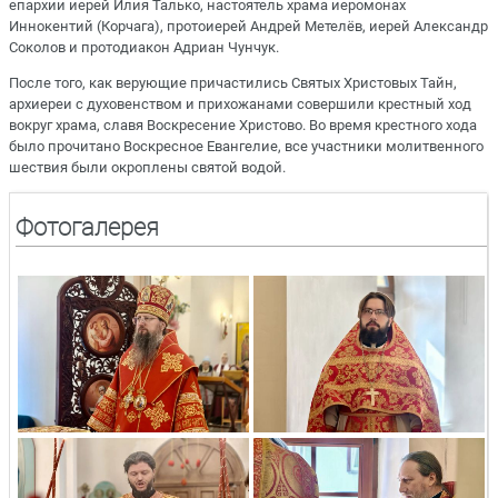
епархии иерей Илия Талько, настоятель храма иеромонах
Иннокентий (Корчага), протоиерей Андрей Метелёв, иерей Александр
Соколов и протодиакон Адриан Чунчук.
После того, как верующие причастились Святых Христовых Тайн,
архиереи с духовенством и прихожанами совершили крестный ход
вокруг храма, славя Воскресение Христово. Во время крестного хода
было прочитано Воскресное Евангелие, все участники молитвенного
шествия были окроплены святой водой.
Фотогалерея