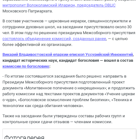
митрополит Волоколамский Иларион, председатель ОВЦС
Московского Патриархата.
В составе участников — церковные иерархи, священнослужители и
сотрудники духовных школ, на заседании присутствовало около 30
чел. В этом году по решению президиума Межсоборного присутствия
состоялось объединение комиссий, созданных ранее
, — с целью
более эффективной их организации.
Викарий Владивостокской епархии епископ Уссурийский Иннокентий
,
кандидат исторических наук, кандидат богословия — вошел в состав
комиссии по богословию
:
- По итогам состоявшегося заседания было решено: направить в
Президиум Межсоборного присутствия подготовленный проект
документа «Молитвенное попечение о некрещенных»; и продолжить
работу комиссии над текстами проектов документов «Учение церкви
о чуде», «Богословское осмысление проблем биоэтики», «Техника и
технологии как среда обитания человека».
Также на заседании были утверждены составы рабочих групп и
контрольные сроки сдачи отзывов — членами комиссии.
Фотогалерея