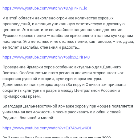
https://www.youtube.com/watch?v=DAjH4-Tv_lo
И в этой области накоплено огромное количество хоровых
произведений, имеющих уникальную эстетическую и духовную
ценность. Это поистине величайшее национальное достояние.
Русское хоровое пение — наиболее яркое звено в нашем культурном
наследии. Это не только и не столько пение, как таковое, – это душа,
ее полет и мольбы, стенания и радость…
https://www.youtube.com/watch?v=6pb3xZPiFM0
Проведение Ярмарки хоров особенно актуально для Дальнего
Востока. Особенностью этого региона является оторванность от
сокровищ русской истории, культуры и архитектуры.
Дальневосточная ярмарка хоров «За веру и Отечество» призвана
сократить культурный разрыв между Центральной Россией и
Приморским краем.
Благодаря Дальневосточной ярмарке хоров у приморцев появляется
уникальная возможность в песне рассказать о любви к своей
Родине - большой и малой:
https://www.youtube.com/watch?v=Eu7AbwLwKDI
За 3 года работы Ярмарка хоров объединила
свыше 2000