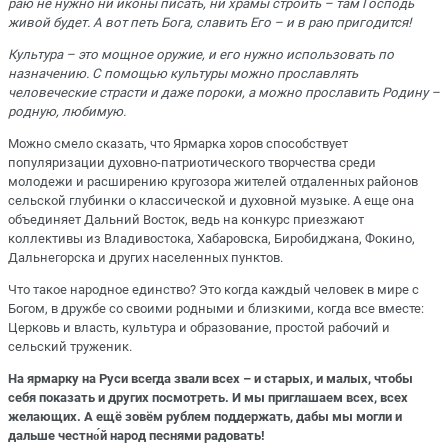
раю не нужно ни иконы писать, ни храмы строить – там Господь
живой будет. А вот петь Бога, славить Его – и в раю пригодится!
Культура – это мощное оружие, и его нужно использовать по
назначению. С помощью культуры можно прославлять
человеческие страсти и даже пороки, а можно прославить Родину –
родную, любимую.
Можно смело сказать, что Ярмарка хоров способствует
популяризации духовно-патриотического творчества среди
молодежи и расширению кругозора жителей отдаленных районов
сельской глубинки о классической и духовной музыке. А еще она
объединяет Дальний Восток, ведь на конкурс приезжают
коллективы из Владивостока, Хабаровска, Биробиджана, Фокино,
Дальнегорска и других населенных пунктов.
Что такое народное единство? Это когда каждый человек в мире с
Богом, в дружбе со своими родными и близкими, когда все вместе:
Церковь и власть, культура и образование, простой рабочий и
сельский труженик.
На ярмарку на Руси всегда звали всех – и старых, и малых, чтобы
себя показать и других посмотреть. И мы приглашаем всех, всех
желающих. А ещё зовём рублем поддержать, дабы мы могли и
дальше честно́й народ песнями радовать!