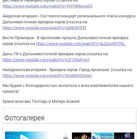
фестиваля «Ярмарка хоров» (ссылка на
https://www.youtube.com/watch?v=YKfHjMjumxQ
)
Амурская епархия - Состоялся концерт регионального этапа конкурса
Дальневосточная ярмарка хоров (ссылка на
https://www.youtube.com/watch?v=jzlNjI3FIFE
)
Вести:Приморье - В Арсеньеве прошла Дальневосточная ярмарка
хоров (ссылка на
https://www.youtube.com/watch?v=jAJZsnVhTPA_
Даль-ТВ о Дальневосточной ярмарке хоров (ссылка на
https://www.youtube.com/watch?v=Ltf1V5uFvyc
)
Находкинская епархия - Ярмарка хоров. Город Арсеньев. (ссылка на
https://www.youtube.com/watch?v=Exg8XEG0ojw
)
Мы будем с благодарностью молиться о всех жертвователях нашего
проекта!
Храни всех вас Господь и Матерь Божия!
Фотогалерея