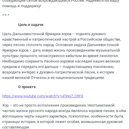
созидающей силой возрождающейся России. Надеемся на Вашу
помощь и поддержку!
* * *
Цель и задачи
Цель Дальневосточной Ярмарки хоров – поднять духовно-
нравственный и патриотический настрой в Российском обществе,
через песню сплотить народ. Основная задача Дальневосточной
Ярмарки хоров – дать новую жизнь произведениям музыкальной
культуры прошлого, незаслуженно забытым во время лихолетья.
Необходимо сохранить песенно-хоровое наследие наших великих
предков и передать его дальше – подрастающему поколению,
возродить интерес к духовно-патриотической песне, к истории
нашей великой Отчизны и ее национальным традициям.
О проекте
https://www.youtube.com/watch?v=uFiNg7_CRF8
Хор – это не просто исполнение произведения. Неотъемлемой
частью жизни русского народа всегда являлось хоровое пение, в нём
воплощены черты нашего характера, психологии, особенности быта,
страницы истории, в которой лежит особая, возвышенная духовная
составляющая.