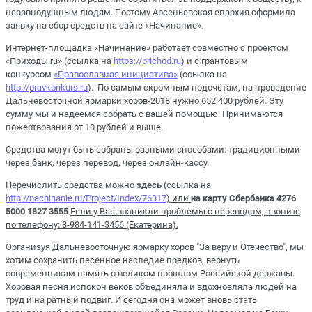
неравнодушным людям. Поэтому Арсеньевская епархия оформила
заявку на сбор средств на сайте «Начинание».
Интернет-площадка «Начинание» работает совместно с проектом
«Приходы.ru»
(ссылка на
https://prichod.ru
) и с грантовым
конкурсом
«Православная инициатива»
(ссылка на
http://pravkonkurs.ru
). По самым скромным подсчётам, на проведение
Дальневосточной ярмарки хоров-2018 нужно 652 400 рублей. Эту
сумму мы и надеемся собрать с вашей помощью. Принимаются
пожертвования от 10 рублей и выше.
Средства могут быть собраны разными способами: традиционными
через банк, через перевод, через онлайн-кассу.
Перечислить средства можно
здесь
(ссылка на
http://nachinanie.ru/Project/Index/76317
)
или
на карту Сбербанка 4276
5000 1827 3555
Если у Вас возникли проблемы с переводом, звоните
по телефону: 8-984-141-3456 (Екатерина).
Организуя Дальневосточную ярмарку хоров "За веру и Отечество", мы
хотим сохранить песенное наследие предков, вернуть
современникам память о великом прошлом Российской державы.
Хоровая песня испокон веков объединяла и вдохновляла людей на
труд и на ратный подвиг. И сегодня она может вновь стать