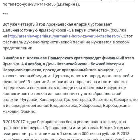
по телефону: 8-984-141-3456 (Екатерина).
***
Вот уже четвертый год Арсеньевская епархия устраивает
Дальневосточную ярмарку хоров «За веру и Отечество»
. (ссылка
на
http://arseniev-eparhia.ru/yarmarka-horov-za-veru-i-otechestvo/
). Этот
фестиваль духовно-патриотической песни не нуждается в особом
представлении.
3 ноября в г. Арсеньеве Приморского края проходит финальный этап
Ярмарки. А
4 ноября, в День Казанской иконы Божией Матери и
Народного единства, проходит праздничный гала-концерт
, где
хоровая песня объединит Церковь, власть и народ, исполнителей и
слушателей! В течение 3 лет жители г. Арсеньева и гости нашего
города имели возможность насладиться песенным искусством
коллективов не только из населенных пунктов Арсеньевской
епархии: Чугуевки, Кавалерово, Дальнегорска, Заветного, Самарки, но
и из соседних регионов: Владивостока, Хабаровска, Биробиджана,
Находки, Фокино.
В 2015-2017 годах Ярмарка хоров была реализована на средства
грантового конкурса «Православная инициатива». Каждый год мы
выигрывали грант стоимость 1 миллион 300 тысяч рублей. В 2018
году было принято решение обратиться за поддержкой к обществу, к