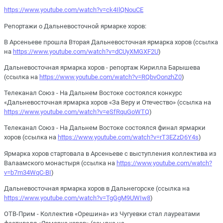
https://www.youtube.com/watch?v=ck4IlQNouCE
Репортажи о Дальневосточной ярмарке хоров:
В Арсеньеве прошла Вторая Дальневосточная ярмарка хоров (ссылка
на
https://www.youtube.com/watch?v=dCUyXMGXF2U
)
Дальневосточная ярмарка хоров - репортаж Кирилла Барышева
(ссылка на
https://www.youtube.com/watch?v=RQbvOonzhZ0
)
Телеканал Союз - На Дальнем Востоке состоялся конкурс
«Дальневосточная ярмарка хоров «За Веру и Отечество» (ссылка на
https://www.youtube.com/watch?v=eSfRquGoWTQ
)
Телеканал Союз - На Дальнем Востоке состоялся финал ярмарки
хоров (ссылка на
https://www.youtube.com/watch?v=rT3EZzD6Y4s
)
Ярмарка хоров стартовала в Арсеньеве с выступления коллектива из
Валаамского монастыря (ссылка на
https://www.youtube.com/watch?
v=b7m34WqC-BI
)
Дальневосточная ярмарка хоров в Дальнегорске (ссылка на
https://www.youtube.com/watch?v=TgGgM9UWIw8
)
ОТВ-Прим - Коллектив «Орешина» из Чугуевки стал лауреатами