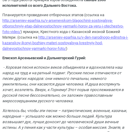
исполнителей со всего Дальнего Востока.
Планируется проведение отборочных этапов (ссылка на
http://arseniev-eparhia.ru/v-arsenevskom-blagochinii-sostoyalsya-
otborochnyiy-etap-dalnevostochnoy-yarmarki-horov-za-veru-i-otechestvo-
foto-video/
) ярмарки, Крестного хода с Казанской иконой Божией
Матери. (ссылка на
http://arseniev-eparhia.ru/v-den-narodnogo-edinstva-i-
kazanskoy-ikonyi-bozhiey-materi-sostoyalsya-krestnyiy-hod-
dalnevostochnoy-yarmarki-horov-foto/
)
Епископ Арсеньевский и Дальнегорский Гурий:
- Хоровая песня испокон веков объединяла и вдохновляла наш
народ на труд и на ратный подвиг.
Русские песни отличаются от
песен других народов: они немного печальны, немного
умилительны, они касаются души человека. И душа воспрянуть
хочет, возлететь. Вверх, к Горнему! Этот порыв прослеживается в
русской песне бессознательно, он заложен православным
миросозерцанием русского человека.
Хотелось бы, чтобы эти песни – патриотические, военные, казачьи,
народные – услышало как можно больше людей. Культура
возвышает дух, лучше доносит до человеческой души вечные
истины. А у пения как у части культуры – особая миссия. Знаете, в