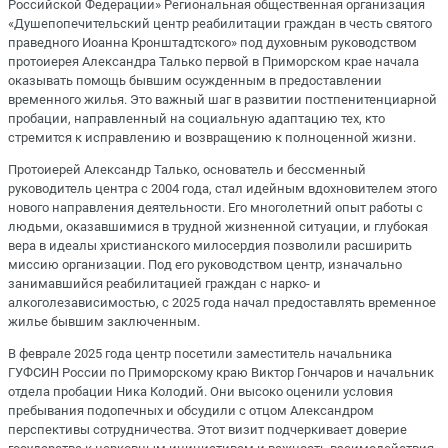
Российской Федерации» Региональная общественная организация
«Душепопечительский центр реабилитации граждан в честь святого
праведного Иоанна Кронштадтского» под духовным руководством
протоиерея Александра Талько первой в Приморском крае начала
оказывать помощь бывшим осужденным в предоставлении
временного жилья. Это важный шаг в развитии постпенитенциарной
пробации, направленный на социальную адаптацию тех, кто
стремится к исправлению и возвращению к полноценной жизни.
Протоиерей Александр Талько, основатель и бессменный
руководитель центра с 2004 года, стал идейным вдохновителем этого
нового направления деятельности. Его многолетний опыт работы с
людьми, оказавшимися в трудной жизненной ситуации, и глубокая
вера в идеалы христианского милосердия позволили расширить
миссию организации. Под его руководством центр, изначально
занимавшийся реабилитацией граждан с нарко- и
алкоголезависимостью, с 2025 года начал предоставлять временное
жилье бывшим заключенным.
В феврале 2025 года центр посетили заместитель начальника
ГУФСИН России по Приморскому краю Виктор Гончаров и начальник
отдела пробации Ника Колодий. Они высоко оценили условия
пребывания подопечных и обсудили с отцом Александром
перспективы сотрудничества. Этот визит подчеркивает доверие