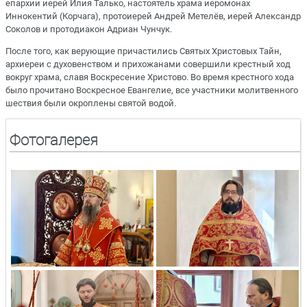
епархии иерей Илия Талько, настоятель храма иеромонах
Иннокентий (Корчага), протоиерей Андрей Метелёв, иерей Александр
Соколов и протодиакон Адриан Чунчук.
После того, как верующие причастились Святых Христовых Тайн,
архиереи с духовенством и прихожанами совершили крестный ход
вокруг храма, славя Воскресение Христово. Во время крестного хода
было прочитано Воскресное Евангелие, все участники молитвенного
шествия были окроплены святой водой.
Фотогалерея