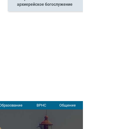
архиерейское богослужение
Образование
ВРНС
Общение