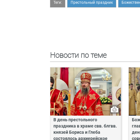
Теги:
Престольный праздник
Божестве
Новости по теме
В день престольного
Бож
праздника в храме свв. блгвв.
гла
князей Бориса и Глеба
ден
состоялось архиерейское
сов