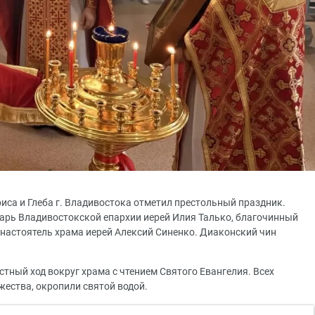
риса и Глеба г. Владивостока отметил престольный праздник.
арь Владивостокской епархии иерей Илия Талько, благочинный
настоятель храма иерей Алексий Синенко. Диаконский чин
тный ход вокруг храма с чтением Святого Евангелия. Всех
ества, окропили святой водой.