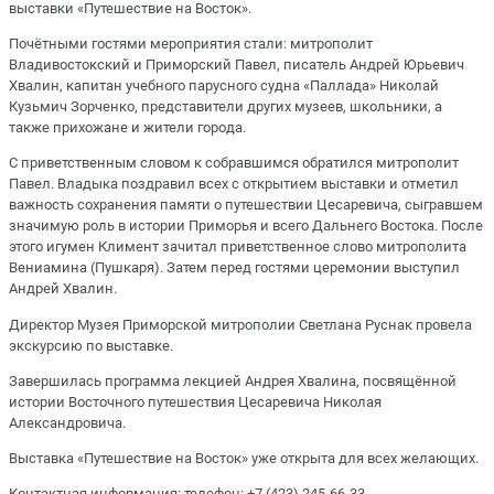
выставки «Путешествие на Восток».
Почётными гостями мероприятия стали: митрополит
Владивостокский и Приморский Павел, писатель Андрей Юрьевич
Хвалин, капитан учебного парусного судна «Паллада» Николай
Кузьмич Зорченко, представители других музеев, школьники, а
также прихожане и жители города.
С приветственным словом к собравшимся обратился митрополит
Павел. Владыка поздравил всех с открытием выставки и отметил
важность сохранения памяти о путешествии Цесаревича, сыгравшем
значимую роль в истории Приморья и всего Дальнего Востока. После
этого игумен Климент зачитал приветственное слово митрополита
Вениамина (Пушкаря). Затем перед гостями церемонии выступил
Андрей Хвалин.
Директор Музея Приморской митрополии Светлана Руснак провела
экскурсию по выставке.
Завершилась программа лекцией Андрея Хвалина, посвящённой
истории Восточного путешествия Цесаревича Николая
Александровича.
Выставка «Путешествие на Восток» уже открыта для всех желающих.
Контактная информация: телефон: +7 (423) 245-66-33