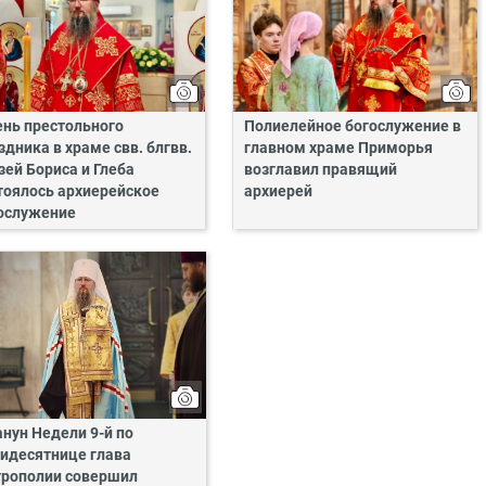
ень престольного
Полиелейное богослужение в
здника в храме свв. блгвв.
главном храме Приморья
зей Бориса и Глеба
возглавил правящий
тоялось архиерейское
архиерей
ослужение
анун Недели 9-й по
идесятнице глава
рополии совершил