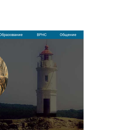
Образование
ВРНС
Общение