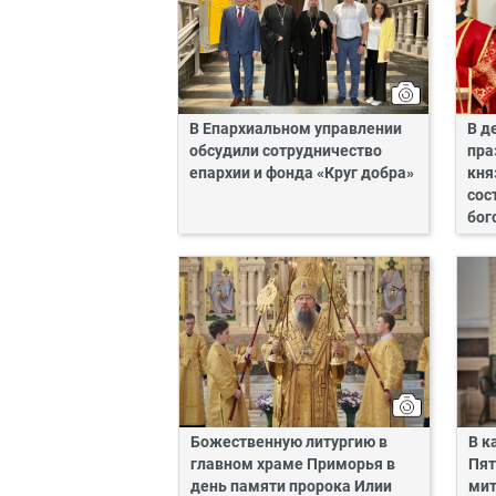
В Епархиальном управлении
В д
обсудили сотрудничество
пра
епархии и фонда «Круг добра»
кня
сос
бог
Божественную литургию в
В к
главном храме Приморья в
Пят
день памяти пророка Илии
мит