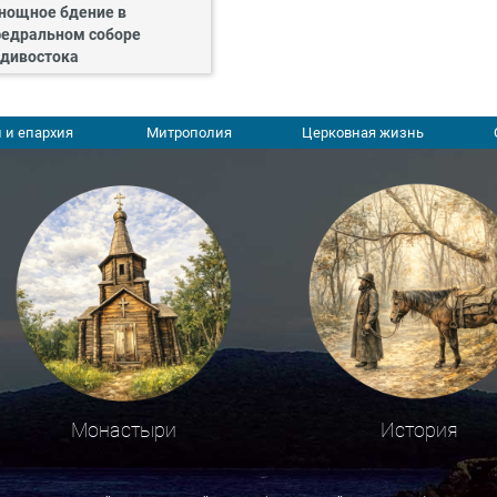
нощное бдение в
едральном соборе
дивостока
 и епархия
Митрополия
Церковная жизнь
Монастыри
История