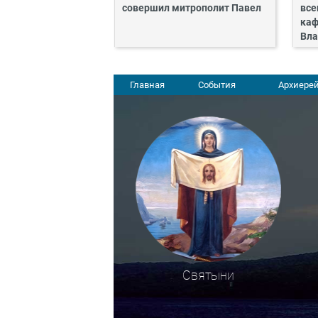
совершил митрополит Павел
все
каф
Вла
Главная
События
Архиерей
Святыни