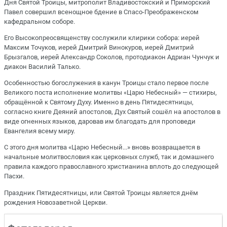
Дня Святой Троицы, митрополит Владивостокский и Приморский
Павел совершил всенощное бдение в Спасо-Преображенском
кафедральном соборе.
Его Высокопреосвященству сослужили клирики собора: иерей
Максим Точуков, иерей Дмитрий Винокуров, иерей Дмитрий
Брызгалов, иерей Александр Соколов, протодиакон Адриан Чунчук и
диакон Василий Талько.
Особенностью богослужения в канун Троицы стало первое после
Великого поста исполнение молитвы «Царю Небесный» — стихиры,
обращённой к Святому Духу. Именно в день Пятидесятницы,
согласно книге Деяний апостолов, Дух Святый сошёл на апостолов в
виде огненных языков, даровав им благодать для проповеди
Евангелия всему миру.
С этого дня молитва «Царю Небесный...» вновь возвращается в
начальные молитвословия как церковных служб, так и домашнего
правила каждого православного христианина вплоть до следующей
Пасхи.
Праздник Пятидесятницы, или Святой Троицы является днём
рождения Новозаветной Церкви.