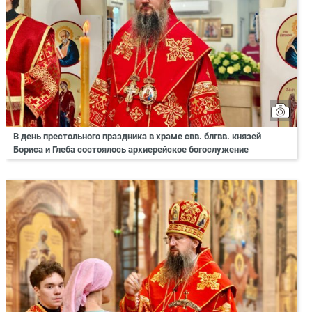
В день престольного праздника в храме свв. блгвв. князей
Бориса и Глеба состоялось архиерейское богослужение