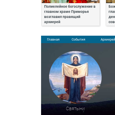
Полиелейное богослужение в
Бож
главном храме Приморья
гла
возглавил правящий
ден
архиерей
сов
Главная
События
Архиерей
Святыни