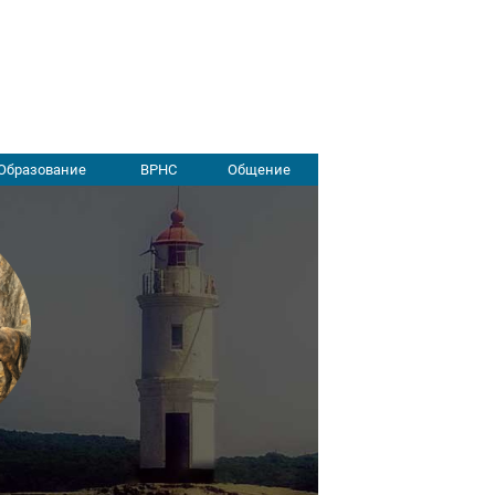
Образование
ВРНС
Общение