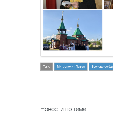
Теги:
Митрополит Павел
Всенощное бд
Новости по теме