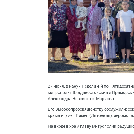
27 июня, в канун Недели 4-й по Пятидесят
митрополит Владивостокский и Приморский
Александра Невского с. Марково.
Его Высокопреосвященству сослужили: сек
храма игумен Пимен (Литовкин), иеромона
На входе в храм главу митрополии радушн