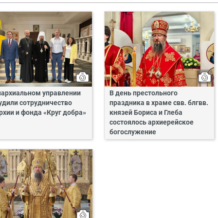
пархиальном управлении
В день престольного
удили сотрудничество
праздника в храме свв. блгвв.
рхии и фонда «Круг добра»
князей Бориса и Глеба
состоялось архиерейское
богослужение