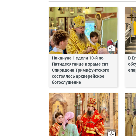
Накануне Недели 10-й по
В Е
Пятидесятнице в храме свт.
обс
Спиридона Тримифунтского
епа
состоялось архиерейское
богослужение