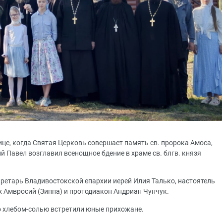
нице, когда Святая Церковь совершает память св. пророка Амоса,
 Павел возглавил всенощное бдение в храме св. блгв. князя
ретарь Владивостокской епархии иерей Илия Талько, настоятель
х Амвросий (Зиппа) и протодиакон Андриан Чунчук.
о хлебом-солью встретили юные прихожане.