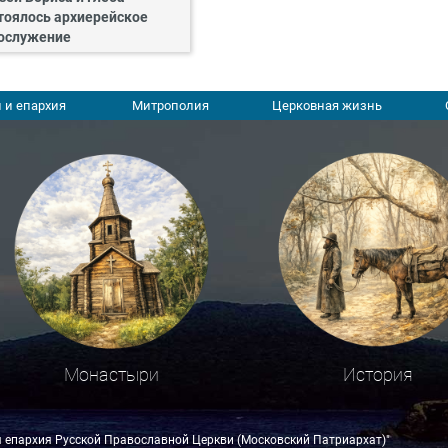
тоялось архиерейское
ослужение
 и епархия
Митрополия
Церковная жизнь
Монастыри
История
я епархия Русской Православной Церкви (Московский Патриархат)"