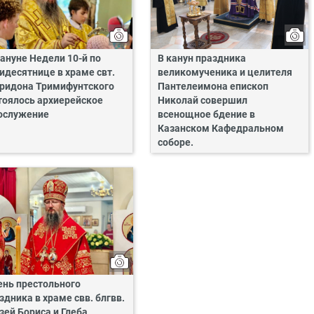
ануне Недели 10-й по
В канун праздника
идесятнице в храме свт.
великомученика и целителя
ридона Тримифунтского
Пантелеимона епископ
тоялось архиерейское
Николай совершил
ослужение
всенощное бдение в
Казанском Кафедральном
соборе.
ень престольного
здника в храме свв. блгвв.
зей Бориса и Глеба