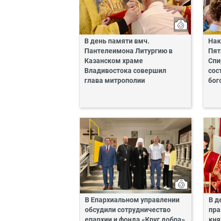
В день памяти вмч.
Нак
Пантелеимона Литургию в
Пят
Казанском храме
Спи
Владивостока совершил
сос
глава митрополии
бог
В Епархиальном управлении
В д
обсудили сотрудничество
пра
епархии и фонда «Круг добра»
кня