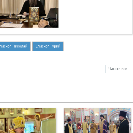
пископ Николай
Епископ Гурий
Читать все