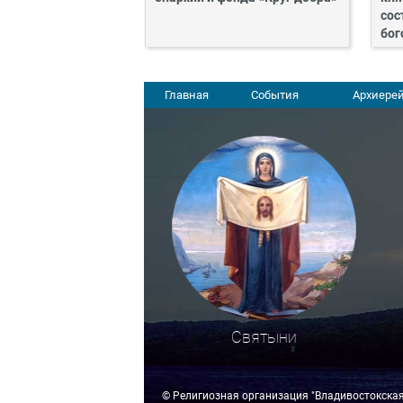
сос
бог
Главная
События
Архиерей
Святыни
© Религиозная организация "Владивостокска