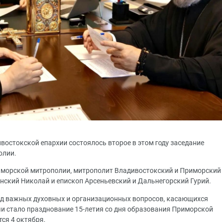
востокской епархии состоялось второе в этом году заседание
олии.
риморской митрополии, митрополит Владивостокский и Приморский
нский Николай и епископ Арсеньевский и Дальнегорский Гурий.
яд важных духовных и организационных вопросов, касающихся
и стало празднование 15-летия со дня образования Приморской
тся 4 октября.