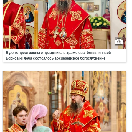
В день престольного праздника в храме свв. блгвв. князей
Бориса и Глеба состоялось архиерейское богослужение