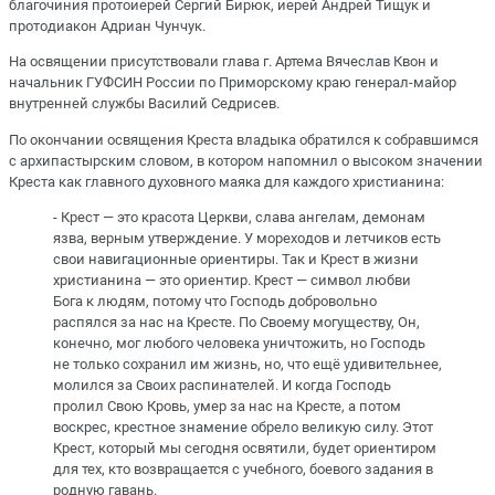
благочиния протоиерей Сергий Бирюк, иерей Андрей Тищук и
протодиакон Адриан Чунчук.
На освящении присутствовали глава г. Артема Вячеслав Квон и
начальник ГУФСИН России по Приморскому краю генерал-майор
внутренней службы Василий Седрисев.
По окончании освящения Креста владыка обратился к собравшимся
с архипастырским словом, в котором напомнил о высоком значении
Креста как главного духовного маяка для каждого христианина:
- Крест — это красота Церкви, слава ангелам, демонам
язва, верным утверждение. У мореходов и летчиков есть
свои навигационные ориентиры. Так и Крест в жизни
христианина — это ориентир. Крест — символ любви
Бога к людям, потому что Господь добровольно
распялся за нас на Кресте. По Своему могуществу, Он,
конечно, мог любого человека уничтожить, но Господь
не только сохранил им жизнь, но, что ещё удивительнее,
молился за Своих распинателей. И когда Господь
пролил Свою Кровь, умер за нас на Кресте, а потом
воскрес, крестное знамение обрело великую силу. Этот
Крест, который мы сегодня освятили, будет ориентиром
для тех, кто возвращается с учебного, боевого задания в
родную гавань.