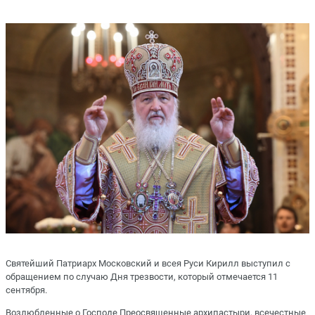
Святейший Патриарх Московский и всея Руси Кирилл выступил с
обращением по случаю Дня трезвости, который отмечается 11
сентября.
Возлюбленные о Господе Преосвященные архипастыри, всечестные