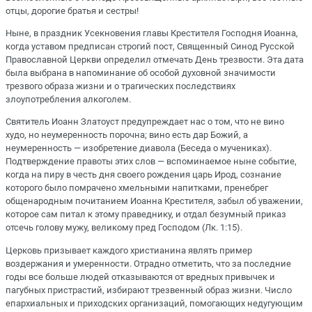
отцы, дорогие братья и сестры!
Ныне, в праздник Усекновения главы Крестителя Господня Иоанна,
когда уставом предписан строгий пост, Священный Синод Русской
Православной Церкви определил отмечать День трезвости. Эта дата
была выбрана в напоминание об особой духовной значимости
трезвого образа жизни и о трагических последствиях
злоупотребления алкоголем.
Святитель Иоанн Златоуст предупреждает нас о том, что не вино
худо, но неумеренность порочна; вино есть дар Божий, а
неумеренность — изобретение диавола (Беседа о мучениках).
Подтверждение правоты этих слов — вспоминаемое ныне событие,
когда на пиру в честь дня своего рождения царь Ирод, сознание
которого было помрачено хмельными напитками, пренебрег
общенародным почитанием Иоанна Крестителя, забыл об уважении,
которое сам питал к этому праведнику, и отдал безумный приказ
отсечь голову мужу, великому пред Господом (Лк. 1:15).
Церковь призывает каждого христианина являть пример
воздержания и умеренности. Отрадно отметить, что за последние
годы все больше людей отказываются от вредных привычек и
пагубных пристрастий, избирают трезвенный образ жизни. Число
епархиальных и приходских организаций, помогающих недугующим