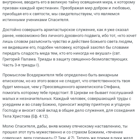
внутренне, вводить его в великую тайну освящения мира, к которому
призван каждый христианин. Преображая мир добром и любовью,
приобщая его к святости, мы свидетельствуем, что являемся
истинными учениками Спасителя.
Достойно совершить архипастырское служение, как я уже сказал
ранее, невозможно без личного духовного подвига, ибо тот, «кто хочет
лишь словом разъяснить чувство и действие Божьего света людям,
не видевшим его, подобен человеку, который захотел бы словами
передать сладость меда тем, кто его никогда не вкушал» (свт.
Григорий Палама. Триады в защиту священно-безмолвствующих.
Часть 3-я триады I).
Промыслом Вседержителя тебе определено быть викарным
епископом, но из этого вовсе не следует, что ответственность твоя
будет меньше, чем у Преосвященного архиепископа Стефана,
помогать которому тебе предстоит. В Церкви не бывает послушаний
малых и незначительных. Каждый человек, совершающий труды с
усердием и во славу Божию, приносит жертву приятную и угодную
Господу и вносит свой вклад в общее дело служения, для созидания
Тела Христова (Еф. 4:12).
Молю Спасителя, дабы, вняв моему отеческому наставлению, ты
прошел этот путь мужественно и со страхом Божиим, «течение
совершил, веру сохранил» (2 Тим. 4:7). Теперь же прими в руки жезл