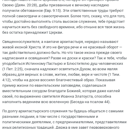
Своею (Деян. 20:28), дабы призванные к вечному наследию
получили обетованное (Евр. 9:15). Эти ответственные труды требуют
полной самоотдачи и самоотречения. Более того, скажу, что для того,
чтобы достойно выполнять столь высокое служение, тебе предстоит
научиться жить без свободного времени, ибо отныне вся твоя жизнь
без остатка принадлежит Церкви.
Священнослужителя, а наипаче архипастыря, нередко называют
живой иконой Христа. И это не фигура речи и не красивый оборот —
так действительно должно быть. Но что такое икона прежде своего
надписания и освящения? Разве не доски и краски? Так и тебе, чтобы
уподобиться Истинному Пастырю и Блюстителю душ человеческих
(1 Пет. 2:25), сначала надлежит освятиться Духом, во всем являя
образец для верных: в слове, житии, любви, вере и чистоте (1 Тим.
4:12), чтобы на доске воссиял благочестивый образ. Показывая
пример жизни по евангельским заповедям, соделаешься
вместительным сосудом благодати Божией, которая даже каплей
своей, по выражению святителя Иоанна Златоуста, способна
наполнить ведением всю вселенную (Беседа на псалом 44).
По долгу архипастырского служения ты будешь общаться с самыми
разными людьми, в том числе с государственными и
политическими деятелями, с предпринимателями, представителями
иных религиозных традиций. Держа в уме завет первоверховного