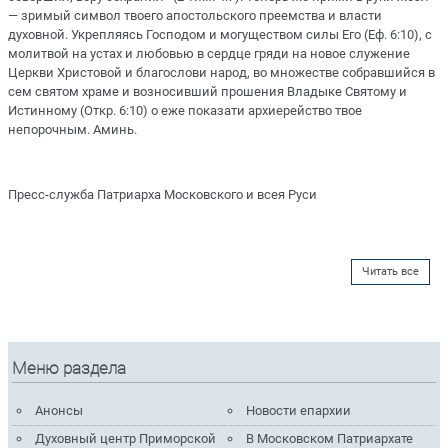
— зримый символ твоего апостольского преемства и власти
духовной. Укрепляясь Господом и могуществом силы Его (Еф. 6:10), с
молитвой на устах и любовью в сердце гряди на новое служение
Церкви Христовой и благослови народ, во множестве собравшийся в
сем святом храме и возносивший прошения Владыке Святому и
Истинному (Откр. 6:10) о еже показати архиерейство твое
непорочным. Аминь.
Пресс-служба Патриарха Московского и всея Руси
Читать все
Меню раздела
Анонсы
Новости епархии
Духовный центр Приморской
В Московском Патриархате