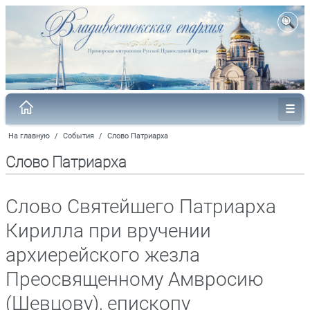
На главную
/
События
/
Слово Патриарха
Слово Патриарха
Слово Святейшего Патриарха
Кирилла при вручении
архиерейского жезла
Преосвященному Амвросию
(Шевцову), епископу