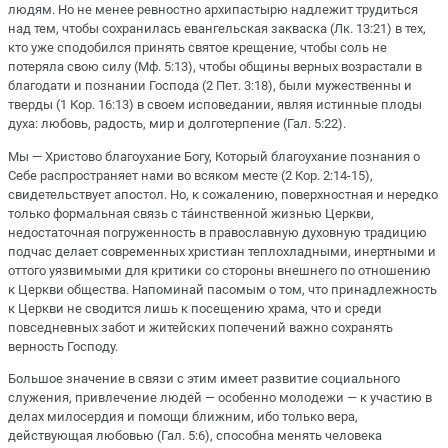
людям. Но не менее ревностно архипастырю надлежит трудиться
над тем, чтобы сохранилась евангельская закваска (Лк. 13:21) в тех,
кто уже сподобился принять святое крещение, чтобы соль не
потеряла свою силу (Мф. 5:13), чтобы общины верных возрастали в
благодати и познании Господа (2 Пет. 3:18), были мужественны и
тверды (1 Кор. 16:13) в своем исповедании, являя истинные плоды
духа: любовь, радость, мир и долготерпение (Гал. 5:22).
Мы — Христово благоухание Богу, Который благоухание познания о
Себе распространяет нами во всяком месте (2 Кор. 2:14-15),
свидетельствует апостол. Но, к сожалению, поверхностная и нередко
только формальная связь с тáинственной жизнью Церкви,
недостаточная погруженность в православную духовную традицию
подчас делает современных христиан теплохладными, инертными и
оттого уязвимыми для критики со стороны внешнего по отношению
к Церкви общества. Напоминай пасомым о том, что принадлежность
к Церкви не сводится лишь к посещению храма, что и среди
повседневных забот и житейских попечений важно сохранять
верность Господу.
Большое значение в связи с этим имеет развитие социального
служения, привлечение людей — особенно молодежи — к участию в
делах милосердия и помощи ближним, ибо только вера,
действующая любовью (Гал. 5:6), способна менять человека