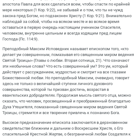
апостола Павла для всех сделаться всем, чтобы спасти по крайней
мере некоторых (1 Кор. 9:22), не забывай и о том, что ты не чужд
закона пред Богом, но подзаконен Христу (1 Кор. 9:21). Внимательно
наблюдай за собой, чтобы на всяком месте и во всякое время
оставаться в первую очередь настоящим учеником Спасителя,
человеком, внутренне цельным и всегда ходящим пред лицем
Господа (Пс. 114:9).
Преподобный Максим Исповедник называет епископом того, «кто
делает ум совершенным, помазывая его священным миром ведения
Святой Троицы» (Главы о любви. Вторая сотница, 21). Что означают
эти необычные слова? Что есть совершенный ум? Это ум, который
действует с рассуждением, мудростью и смотрит на все глазами
Божественной любви. Но преподобный Максим, очевидно, говорит
здесь не только о величайшей ступени личного духовного
совершенства, которой ты призван достичь, возрастая в
евангельских добродетелях. Продолжая мысль святого отца, можно
сказать, что человек, просвещенный и преображенный благодатью
Духа Утешителя, помазанный священным миром ведения Святой
Троицы, стремится и все творение привлечь к познанию Бога.
Высокое предназначение епископа заключается в дерзновенном
свидетельстве ближним и дальним о Воскресшем Христе, о Его
спасительной Крестной Жертве, о безграничной любви Создателя к