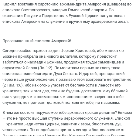
Кирилл возглавил хиротонию архимандрита Амвросия (Шевцова) во
епископа Светлогорского, викария Гомельской епархии. По
окончании Литургии Предстоятель Русской Церкви напутствовал
епископа Амвросия на служение и вручил ему архиерейский жезл.
Преосвященный епископ Амвросий!
Сегодня особое торжество для Церкви Христовой, ибо милостью
Божией приобрела она нового делателя, которому предстоит
заботиться о наследии Божием, продолжая труды самовидцев и
служителей Слова (Лк. 1:2). По молитвам верных на главу твою
снизошла ныне благодать Духа Святаго. И дар сей, преподанный
через наше рукоположение, призываю тебя возгревать непрестанно
(2 Тим. 1:6), ибо как огонь угасает от беспечности и лености его
хранителя, так и этот дар, если не будешь доставлять ему бóльшей
силы усердным и внимательным исполнением вверенного тебе
служения, не принесет должной пользы ни тебе, ни пасомым.
В чем же состоит поручаемое тебе архипастырское делание? Епископ
— это не просто высшая ступень иерархического служения. Епископ
— хранитель единства Церкви, защитник веры, блюститель душ
человеческих. Ты сподобился принять сегодня благословение от
Господа нашего пасти Церковь Его, Которую Он приобрел Кровию