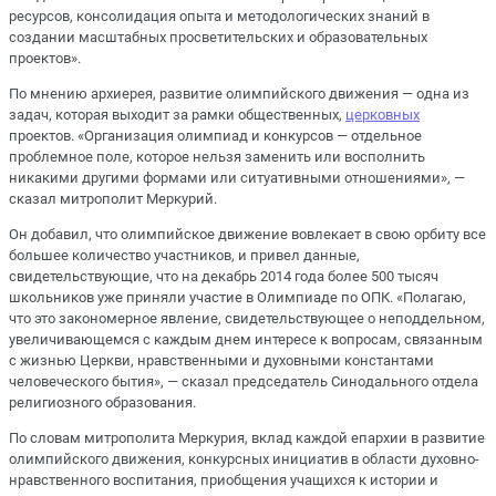
ресурсов, консолидация опыта и методологических знаний в
создании масштабных просветительских и образовательных
проектов».
По мнению архиерея, развитие олимпийского движения — одна из
задач, которая выходит за рамки общественных,
церковных
проектов. «Организация олимпиад и конкурсов — отдельное
проблемное поле, которое нельзя заменить или восполнить
никакими другими формами или ситуативными отношениями», —
сказал митрополит Меркурий.
Он добавил, что олимпийское движение вовлекает в свою орбиту все
большее количество участников, и привел данные,
свидетельствующие, что на декабрь 2014 года более 500 тысяч
школьников уже приняли участие в Олимпиаде по ОПК. «Полагаю,
что это закономерное явление, свидетельствующее о неподдельном,
увеличивающемся с каждым днем интересе к вопросам, связанным
с жизнью Церкви, нравственными и духовными константами
человеческого бытия», — сказал председатель Синодального отдела
религиозного образования.
По словам митрополита Меркурия, вклад каждой епархии в развитие
олимпийского движения, конкурсных инициатив в области духовно-
нравственного воспитания, приобщения учащихся к истории и