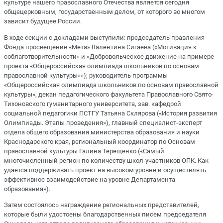
культуре нашего православного Отечества является сегодня
общецерковным, государственным делом, от которого во многом
зависит будущее России.
В ходе секции с докладами выступили: председатель правления
Фонда просвещение «Мета» Валентина Сигаева («Мотивация к
соблаготворительности» и «Добровольческое движение на примере
проекта «Общероссийская олимпиада школьников по основам
православной культуры»»); руководитель программы
«Общероссийская олимпиада школьников по основам православной
культуры», декан педагогического факультета Православного Свято-
Тихоновского гуманитарного университета, зав. кафедрой
социальной педагогики ПСТГУ Татьяна Склярова («История развития
Олимпиады. Этапы проведения»), главный специалист-эксперт
отдела общего образования министерства образования и науки
Краснодарского края, региональный координатор по Основам
православной культуры Галина Терещенко («Самый
многочисленный регион по количеству школ-участников ОПК. Как
удается поддерживать проект на высоком уровне и осуществлять
эффективное взаимодействие на уровне Департамента
образования»).
Затем состоялось награждение региональных представителей,
которые были удостоены благодарственных писем председателя