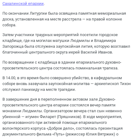
Сахалинской епархии
.
По окончании Литургии была освящена памятная мемориальная
доска, установленная на месте расстрела — на правой колонне
собора.
Затем участники траурных мероприятий посетили городское
кладбище, где на могилах матушки Людмилы и Владимира
Запорожца была отслужена заупокойная лития, которую возглавил
благочинный центрального округа иерей Василий Иванов.
По возвращении с кладбища в здании епархиального духовно-
просветительского центра состоялась поминальная трапеза.
В 14.00, в это время было совершено убийство, в кафедральном
соборе вновь зазвучала заупокойная молитва — архиепископ Тихон
отслужил панихиду на месте трагедии.
В завершение дня в переполненном актовом зале Духовно-
просветительского центра епархии состоялся вечер памяти
монахини Людмилы. Организатором вечера стал сын невинно
убиенной — игумен Филарет (Пряшников). В ходе мероприятия,
организованного при активной помощи епархиального
волонтерского корпуса «Доброе дело», состоялась презентация
документального фильма «Путь» (режиссер Юлия Вятржик) о