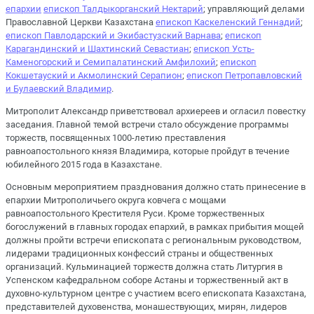
епархии
епископ Талдыкорганский Нектарий
; управляющий делами
Православной Церкви Казахстана
епископ Каскеленский Геннадий
;
епископ Павлодарский и Экибастузский Варнава
;
епископ
Карагандинский и Шахтинский Севастиан
;
епископ Усть-
Каменогорский и Семипалатинский Амфилохий
;
епископ
Кокшетауский и Акмолинский Серапион
;
епископ Петропавловский
и Булаевский Владимир
.
Митрополит Александр приветствовал архиереев и огласил повестку
заседания. Главной темой встречи стало обсуждение программы
торжеств, посвященных 1000-летию преставления
равноапостольного князя Владимира, которые пройдут в течение
юбилейного 2015 года в Казахстане.
Основным мероприятием празднования должно стать принесение в
епархии Митрополичьего округа ковчега с мощами
равноапостольного Крестителя Руси. Кроме торжественных
богослужений в главных городах епархий, в рамках прибытия мощей
должны пройти встречи епископата с региональным руководством,
лидерами традиционных конфессий страны и общественных
организаций. Кульминацией торжеств должна стать Литургия в
Успенском кафедральном соборе Астаны и торжественный акт в
духовно-культурном центре с участием всего епископата Казахстана,
представителей духовенства, монашествующих, мирян, лидеров