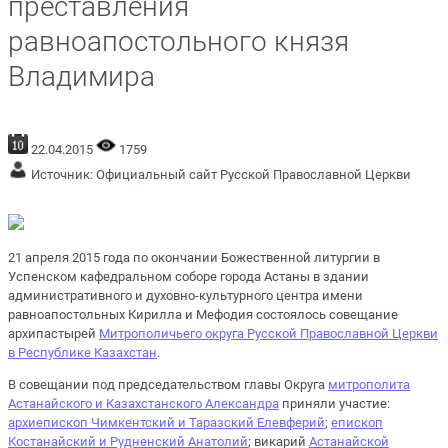
преставления
равноапостольного князя
Владимира
22.04.2015
1759
Источник:
Официальный сайт Русской Православной Церкви
21 апреля 2015 года по окончании Божественной литургии в
Успенском кафедральном соборе города Астаны в здании
административного и духовно-культурного центра имени
равноапостольных Кирилла и Мефодия состоялось совещание
архипастырей
Митрополичьего округа Русской Православной Церкви
в Республике Казахстан
.
В совещании под председательством главы Округа
митрополита
Астанайского и Казахстанского Александра
приняли участие:
архиепископ Чимкентский и Таразский Елевферий
;
епископ
Костанайский и Рудненский Анатолий
; викарий
Астанайской