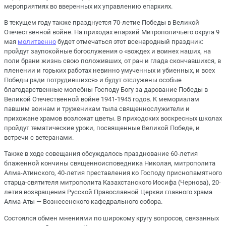
мероприятиях во вверенных их управлению епархиях.
В текущем году также празднуется 70-летие Победы в Великой
Отечественной войне. На приходах епархий Митрополичьего округа 9
мая
молитвенно
будет отмечаться этот всенародный праздник:
пройдут заупокойные богослужения о «вождех и воинех наших, на
поли брани жизнь свою положивших, от ран и глада скончавшихся, в
пленении и горьких работах невинно умученных и убиенных, и всех
Победы ради потрудившихся» и будут отслужены особые
благодарственные молебны Господу Богу за дарование Победы в
Великой Отечественной войне 1941-1945 годов. К мемориалам
павшим воинам и труженикам тыла священнослужители и
прихожане храмов возложат цветы. В приходских воскресных школах
пройдут тематические уроки, посвященные Великой Победе, и
встречи с ветеранами.
Также в ходе совещания обсуждалось празднование 60-летия
блаженной кончины священноисповедника Николая, митрополита
Алма-Атинского, 40-летия преставления ко Господу приснопамятного
старца-святителя митрополита Казахстанского Иосифа (Чернова), 20-
летия возвращения Русской Православной Церкви главного храма
Алма-Аты — Вознесенского кафедрального собора.
Состоялся обмен мнениями по широкому кругу вопросов, связанных