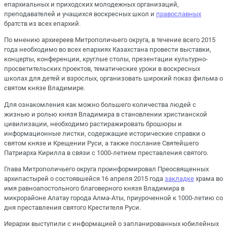
епархиальных и приходских молодежных организаций,
преподавателей и учащихся воскресных школ и
православных
братств из всех епархий.
По мнению архиереев Митрополичьего округа, в течение всего 2015
года необходимо во всех епархиях Казахстана провести выставки,
концерты, конференции, круглые столы, презентации культурно-
просветительских проектов, тематические уроки в воскресных
школах для детей и взрослых, организовать широкий показ фильма о
святом князе Владимире.
Для ознакомления как можно большего количества людей с
жизнью и ролью князя Владимира в становлении христианской
цивилизации, необходимо растиражировать брошюры и
информационные листки, содержащие исторические справки о
святом князе и Крещении Руси, а также послание Святейшего
Патриарха Кирилла в связи с 1000-летием преставления святого.
Глава Митрополичьего округа проинформировал Преосвященных
архипастырей о состоявшейся 16 апреля 2015 года
закладке
храма во
имя равноапостольного благоверного князя Владимира в
микрорайоне Алатау города Алма-Аты, приуроченной к 1000-летию со
дня преставления святого Крестителя Руси.
Иерархи выступили с информацией о запланированных юбилейных