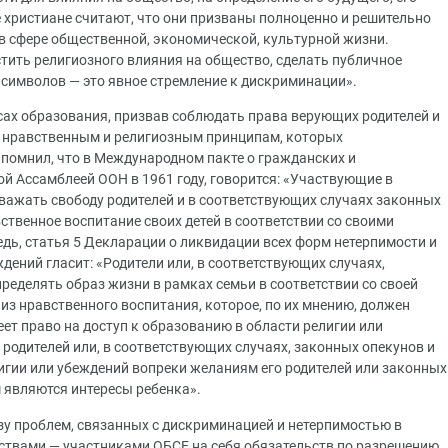
е христиане считают, что они призваны полноценно и решительно
в сфере общественной, экономической, культурной жизни.
тить религиозного влияния на общество, сделать публичное
 символов — это явное стремление к дискриминации».
ах образования, призвав соблюдать права верующих родителей и
я нравственным и религиозным принципам, которых
апомнил, что в Международном пакте о гражданских и
й Ассамблеей ООН в 1961 году, говорится: «Участвующие в
важать свободу родителей и в соответствующих случаях законных
ственное воспитание своих детей в соответствии со своими
дь, статья 5 Декларации о ликвидации всех форм нетерпимости и
дений гласит: «Родители или, в соответствующих случаях,
ределять образ жизни в рамках семьи в соответствии со своей
 из нравственного воспитания, которое, по их мнению, должен
ет право на доступ к образованию в области религии или
 родителей или, в соответствующих случаях, законных опекунов и
лигии или убеждений вопреки желаниям его родителей или законных
 являются интересы ребенка».
у проблем, связанных с дискриминацией и нетерпимостью в
рствами — участниками ОБСЕ на себя обязательств по разрешению