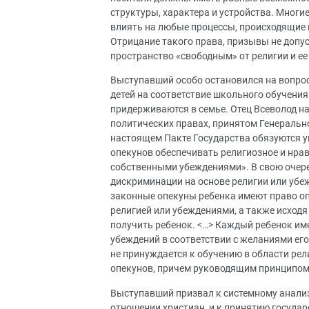
структуры, характера и устройства. Многи
влиять на любые процессы, происходящие 
Отрицание такого права, призывы не допус
пространство «свободным» от религии и ее
Выступавший особо остановился на вопрос
детей на соответствие школьного обучени
придерживаются в семье. Отец Всеволод н
политических правах, принятом Генерально
настоящем Пакте Государства обязуются у
опекунов обеспечивать религиозное и нрав
собственными убеждениями». В свою очере
дискриминации на основе религии или убеж
законные опекуны ребенка имеют право оп
религией или убеждениями, а также исходя
получить ребенок. <…> Каждый ребенок име
убеждений в соответствии с желаниями его
не принуждается к обучению в области ре
опекунов, причем руководящим принципом
Выступавший призвал к системному анализ
отношении христиан, и к принятию госуда