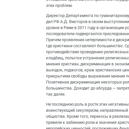
этих проблем.
Директор Департамента по гуманитарному
дел РФ А.Д. Викторов в своем выступлени
уровня в Риме в 2011 году в организации р
последователи подвергаются преследовани
Причем проявления нетерпимости и дискри
где христиане составляют большинство. Ср
противодействие проведению религиозных 
кладбищ, попытки устранения религиозны
мнения христиан, дискриминация в экономи
выходок, поджогов, краж христианских це
прикрытием свободы выражения мнения по
Позитивная дискриминация некоторых рел
большинства. Доходит до абсурда — запре
так далее.
Не последнюю роль в росте этих негативн
воинствующий секуляризм, направленный 
общества. Кроме того, перекосы в реализ
привели к забвению роли и значения хрис
европейских ценностей, послуживших фунд