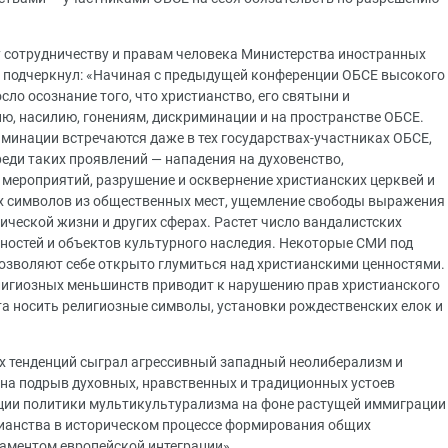
 сотрудничеству и правам человека Министерства иностранных
и подчеркнул: «Начиная с предыдущей конференции ОБСЕ высокого
осло осознание того, что христианство, его святыни и
ю, насилию, гонениям, дискриминации и на пространстве ОБСЕ.
минации встречаются даже в тех государствах-участниках ОБСЕ,
еди таких проявлений — нападения на духовенство,
мероприятий, разрушение и осквернение христианских церквей и
х символов из общественных мест, ущемление свободы выражения
ческой жизни и других сферах. Растет число вандалистских
нностей и объектов культурного наследия. Некоторые СМИ под
зволяют себе открыто глумиться над христианскими ценностями.
игиозных меньшинств приводит к нарушению прав христианского
та носить религиозные символы, установки рождественских елок и
ых тенденций сыграл агрессивный западный неолиберализм и
на подрыв духовных, нравственных и традиционных устоев
ации политики мультикультурализма на фоне растущей иммиграции
тианства в историческом процессе формирования общих
аментом европейской интеграции».