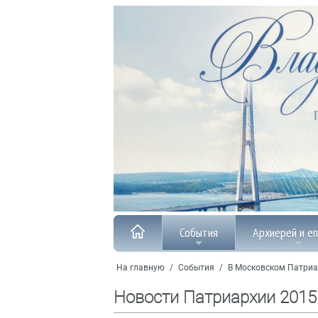
События
Архиерей и е
На главную
/
События
/
В Московском Патриа
Новости Патриархии 2015