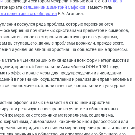
ин
, заведующий сектором межрелигиозных контактов
Отдела
атриархата
священник Димитрий Сафонов
, заместитель
ого палестинского общества
Е.А. Агапова.
уплении коснулся ряда проблем, которые переживаются
— осквернения почитаемых христианами предметов и символов,
ессивных вызовов со стороны воинствующего секуляризма,
овам выступавшего, данные проблемы возникли, прежде всего,
вления и усиления влияния христиан на общественные процессы.
то в Статье 4 Декларации о ликвидации всех форм нетерпимости и
дений, принятой Генеральной Ассамблеей ООН в 1981 году,
нимать эффективные меры для предупреждения и ликвидации
дений в признании, осуществлении и реализации прав человека и
ской, экономической, политической, социальной и культурной
христианофобия и язык ненависти в отношении христиан
рируют и реализуют свое право на участие в общественных
 той же мере, как сторонники материализма, социализма,
онсерватизма, либерализма, какой-либо иной философской или
временных юридических систем мировоззрения равны, и значит, их
 для влияния на общество, на определение его будущего, его