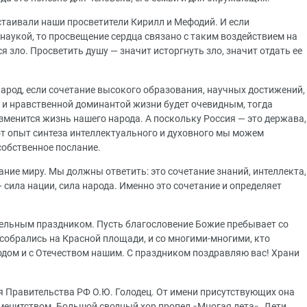
стаивали наши просветители Кирилл и Мефодий. И если
наукой, то просвещение сердца связано с таким воздействием на
ся зло. Просветить душу — значит исторгнуть зло, значит отдать ее
арод, если сочетание высокого образования, научных достижений,
й и нравственной доминантой жизни будет очевидным, тогда
зменится жизнь нашего народа. А поскольку Россия — это держава,
от опыт синтеза интеллектуального и духовного мы можем
собственное послание.
ние миру. Мы должны ответить: это сочетание знаний, интеллекта,
 сила нации, сила народа. Именно это сочетание и определяет
тельным праздником. Пусть благословение Божие пребывает со
собрались на Красной площади, и со многими-многими, кто
родом и с Отечеством нашим. С праздником поздравляю вас! Храни
я Правительства РФ О.Ю. Голодец. От имени присутствующих она
менитством. Большой сводный хор пропел «Многая лета». Дети