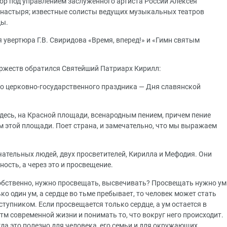
р под управлением заслуженного артиста России Алексея
онастыря; известные солисты ведущих музыкальных театров
ды.
 увертюра Г.В. Свиридова «Время, вперед!» и «Гимн святым
ржеств обратился Святейший Патриарх Кирилл:
о церковно-государственного праздника — Дня славянской
десь, на Красной площади, всенародным пением, причем пение
м этой площади. Поет страна, и замечательно, что мы выражаем
чательных людей, двух просветителей, Кирилла и Мефодия. Они
ость, а через это и просвещение.
собственно, нужно просвещать, высвечивать? Просвещать нужно ум
ко один ум, а сердце во тьме пребывает, то человек может стать
упником. Если просвещается только сердце, а ум остается в
итм современной жизни и понимать то, что вокруг него происходит.
егда это полезно для человека, его семьи и для окружающих.