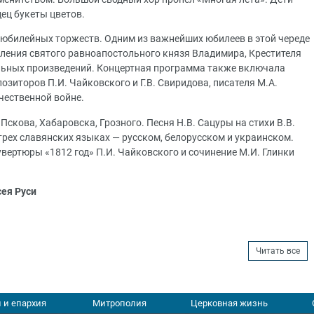
дец букеты цветов.
х юбилейных торжеств. Одним из важнейших юбилеев в этой череде
вления святого равноапостольного князя Владимира, Крестителя
льных произведений. Концертная программа также включала
иторов П.И. Чайковского и Г.В. Свиридова, писателя М.А.
чественной войне.
кова, Хабаровска, Грозного. Песня Н.В. Сацуры на стихи В.В.
рех славянских языках — русском, белорусском и украинском.
вертюры «1812 год» П.И. Чайковского и сочинение М.И. Глинки
сея Руси
Читать все
 и епархия
Митрополия
Церковная жизнь