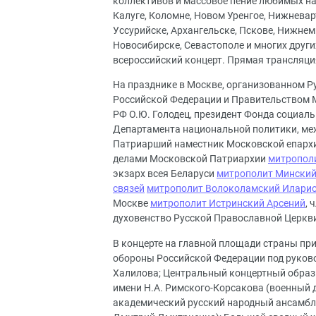
коллективов и массовое пение любимых нар
Калуге, Коломне, Новом Уренгое, Нижневар
Уссурийске, Архангельске, Пскове, Нижне
Новосибирске, Севастополе и многих друг
всероссийский концерт. Прямая трансляци
На празднике в Москве, организованном 
Российской Федерации и Правительством М
РФ О.Ю. Голодец, президент Фонда социаль
Департамента национальной политики, меж
Патриарший наместник Московской епарх
делами Московской Патриархии
митрополи
экзарх всея Беларуси
митрополит Минский
связей
митрополит Волоколамский Илари
Москве
митрополит Истринский Арсений
, 
духовенство Русской Православной Церкв
В концерте на главной площади страны пр
обороны Российской Федерации под руково
Халилова; Центральный концертный образ
имени Н.А. Римского-Корсакова (военный
академический русский народный ансамбл