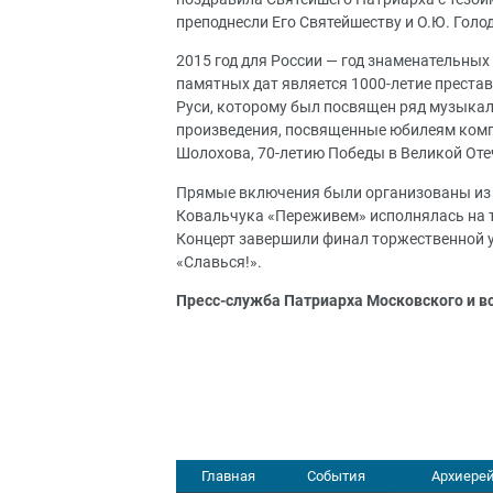
преподнесли Его Святейшеству и О.Ю. Голо
2015 год для России — год знаменательны
памятных дат является 1000-летие преста
Руси, которому был посвящен ряд музыка
произведения, посвященные юбилеям композ
Шолохова, 70-летию Победы в Великой Оте
Прямые включения были организованы из Пс
Ковальчука «Переживем» исполнялась на т
Концерт завершили финал торжественной у
«Славься!».
Пресс-служба Патриарха Московского и в
Главная
События
Архиерей