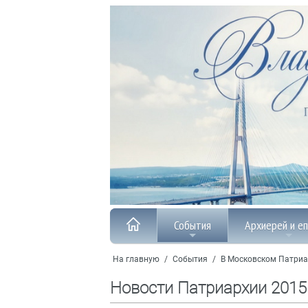
События
Архиерей и е
На главную
/
События
/
В Московском Патриа
Новости Патриархии 2015