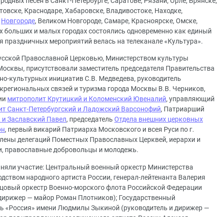
одных песен в Санкт-Петербурге, Саратове, Рязани, Орле, Брянске,
товске, Краснодаре, Хабаровске, Владивостоке, Находке,
м
Новгороде
, Великом Новгороде, Самаре, Красноярске, Омске,
их больших и малых городах состоялись одновременно как единый
я праздничных мероприятий велась на телеканале «Культура».
Русской Православной Церковью, Министерством культуры
осквы, присутствовали заместитель председателя Правительства
но-культурных инициатив С.В. Медведева, руководитель
региональных связей и туризма города Москвы В.В. Черников,
ии
митрополит Крутицкий и Коломенский Ювеналий
, управляющий
т Санкт-Петербургский и Ладожский Варсонофий
, Патриарший
 и Заславский Павел
, председатель
Отдела внешних церковных
он
, первый викарий Патриарха Московского и всея Руси по г.
члены делегаций Поместных Православных Церквей, иерархи и
и, православные добровольцы и молодежь.
иняли участие: Центральный военный оркестр Министерства
дством народного артиста России, генерал-лейтенанта Валерия
цовый оркестр Военно-морского флота Российской Федерации
 дирижер — майор Роман Плотников); Государственный
ь «Россия» имени Людмилы Зыкиной (руководитель и дирижер —