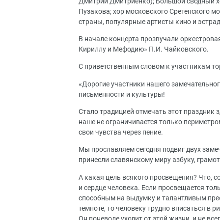
Дмитрий Дмитриенко); Большой сводный хо
Пузакова; хор московского Сретенского м
страны, популярные артисты кино и эстра
В начале концерта прозвучали оркестровая
Кириллу и Мефодию» П.И. Чайковского.
С приветственным словом к участникам то
«Дорогие участники нашего замечательног
письменности и культуры!
Стало традицией отмечать этот праздник з
наше не ограничивается только периметро
свои чувства через пение.
Мы прославляем сегодня подвиг двух заме
принесли славянскому миру азбуку, грамотн
А какая цель всякого просвещения? Что, 
и сердце человека. Если просвещается толь
способным на выдумку и талантливым прест
темноте, то человеку трудно вписаться в р
Он поневоле уходит от этой жизни, и не вс