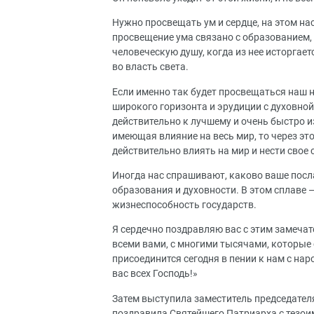
Нужно просвещать ум и сердце, на этом на
просвещение ума связано с образованием, 
человеческую душу, когда из нее исторгает
во власть света.
Если именно так будет просвещаться наш н
широкого горизонта и эрудиции с духовно
действительно к лучшему и очень быстро и
имеющая влияние на весь мир, то через эт
действительно влиять на мир и нести свое 
Иногда нас спрашивают, каково ваше посла
образования и духовности. В этом сплаве —
жизнеспособность государств.
Я сердечно поздравляю вас с этим замеча
всеми вами, с многими тысячами, которые 
присоединится сегодня в пении к нам с на
вас всех Господь!»
Затем выступила заместитель председател
поздравила Святейшего Патриарха с тезои