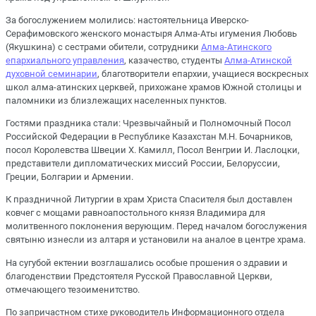
За богослужением молились: настоятельница Иверско-
Серафимовского женского монастыря Алма-Аты игумения Любовь
(Якушкина) с сестрами обители, сотрудники
Алма-Атинского
епархиального управления
, казачество, студенты
Алма-Атинской
духовной семинарии
, благотворители епархии, учащиеся воскресных
школ алма-атинских церквей, прихожане храмов Южной столицы и
паломники из близлежащих населенных пунктов.
Гостями праздника стали: Чрезвычайный и Полномочный Посол
Российской Федерации в Республике Казахстан М.Н. Бочарников,
посол Королевства Швеции Х. Камилл, Посол Венгрии И. Ласлоцки,
представители дипломатических миссий России, Белоруссии,
Греции, Болгарии и Армении.
К праздничной Литургии в храм Христа Спасителя был доставлен
ковчег с мощами равноапостольного князя Владимира для
молитвенного поклонения верующим. Перед началом богослужения
святыню изнесли из алтаря и установили на аналое в центре храма.
На сугубой ектении возглашались особые прошения о здравии и
благоденствии Предстоятеля Русской Православной Церкви,
отмечающего тезоименитство.
По запричастном стихе руководитель Информационного отдела