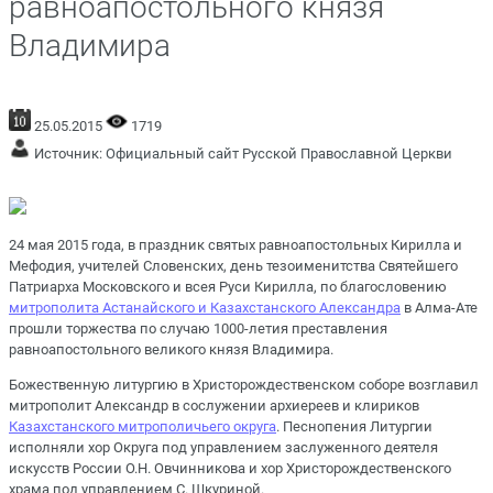
равноапостольного князя
Владимира
25.05.2015
1719
Источник:
Официальный сайт Русской Православной Церкви
24 мая 2015 года, в праздник святых равноапостольных Кирилла и
Мефодия, учителей Словенских, день тезоименитства Святейшего
Патриарха Московского и всея Руси Кирилла, по благословению
митрополита Астанайского и Казахстанского Александра
в Алма-Ате
прошли торжества по случаю 1000-летия преставления
равноапостольного великого князя Владимира.
Божественную литургию в Христорождественском соборе возглавил
митрополит Александр в сослужении архиереев и клириков
Казахстанского митрополичьего округа
. Песнопения Литургии
исполняли хор Округа под управлением заслуженного деятеля
искусств России О.Н. Овчинникова и хор Христорождественского
храма под управлением С. Шкуриной.