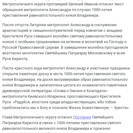
Митрополичьего округа протоиерей Евгений Иванов огласил текст
обращения митрополита Александра по случаю 1000-летия
преставления равноапостольного князя Владимира.
После отпуста Литургии митрополит Александр в сослужении
архипастырей и священнослужителей перед ковчегом с мощами
Крестителя Руси совершил молебен святому равноапостольному
князю с особыми прошениями на ектении и молитвой ко Господу о
Русской Православной Церкви. В завершение молебна протодиакон
возгласил многолетие Святейшему Патриарху Московскому и всея
Руси Кириллу.
После крестного хода митрополит Александр и участники праздника
открыли памятную доску в честь 1000-летия преставления святого
князя Владимира. На доске выгравирован образ равноапостольного
князя Владимира и запечатлена цитата из знаменитого памятника
древнерусской литературы «Слова о Законе и Благодати»
митрополита Киевского Илариона, прославляющего Крестителя
Руси: «Радуйся, апостоле среди владычествующих, ибо тобою
приблизились мы к Богу и познали Жизнь Божественную — Христа».
Глава Митрополичьего округа огласил
Послание
Святейшего
Патриарха Кирилла в связи с 1000-летием преставления святого
равноапостольного великого князя Владимира и произнес