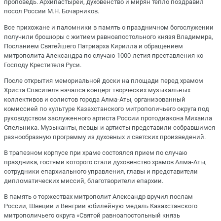
проповедь. Архипастырей, духовенство и мирян тепло поздравил
посол России М.Н. Бочарников.
Все прихожане и паломники в память о праздничном богослужении
получили брошюры с житием равноапостольного князя Владимира,
Посланием Святейшего Патриарха Кирилла и обращением
митрополита Александра по случаю 1000-летия преставления ко
Господу Крестителя Руси.
После открытия мемориальной доски на площади перед храмом
Христа Спасителя начался концерт творческих музыкальных
коллективов и солистов города Алма-Аты, организованный
комиссией по культуре Казахстанского митрополичьего округа под
руководством заслуженного артиста России протодиакона Михаила
Спельника. Музыканты, певцы и артисты представили собравшимся
разнообразную программу из духовных и светских произведений.
В трапезном корпусе при храме состоялся прием по случаю
праздника, гостями которого стали духовенство храмов Алма-Аты,
сотрудники епархиального управления, главы и представители
дипломатических миссий, благотворители епархии.
В память о торжествах митрополит Александр вручил послам
России, Швеции и Венгрии юбилейную медаль Казахстанского
митрополичьего округа «Святой равноапостольный князь