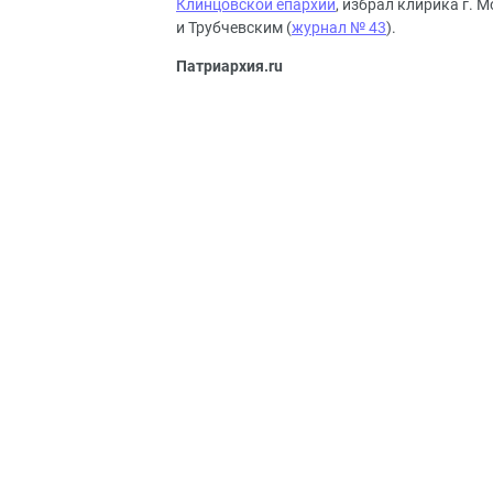
Клинцовской епархии
, избрал клирика г.
и Трубчевским (
журнал № 43
).
Патриархия.ru