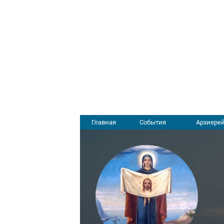
Главная
События
Архиерей