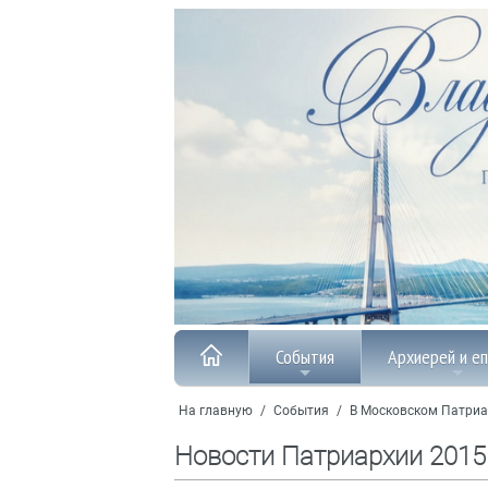
События
Архиерей и е
На главную
/
События
/
В Московском Патриа
Новости Патриархии 2015