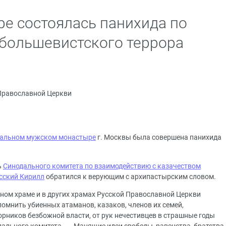
е состоялась панихида по
большевистского террора
Православной Церкви
иальном мужском монастыре
г. Москвы была совершена панихида
ь
Синодального комитета по взаимодействию с казачеством
сский Кирилл
обратился к верующим с архипастырским словом.
нном храме и в других храмах Русской Православной Церкви
омнить убиенных атаманов, казаков, членов их семей,
орников безбожной власти, от рук нечестивцев в страшные годы