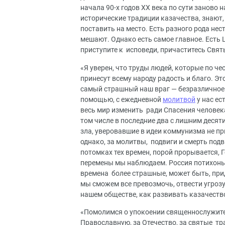
начала 90-х годов XX века по сути заново 
исторические традиции казачества, знают, 
поставить на место. Есть разного рода не
мешают. Однако есть самое главное. Есть 
приступите к исповеди, причаститесь Свят
«Я уверен, что труды людей, которые по чес
принесут всему народу радость и благо. Э
самый страшный наш враг — безразличное о
помощью, с ежедневной
молитвой
у нас ес
весь мир изменить ради Спасения человек
том числе в последние два с лишним десят
зла, уверовавшие в идеи коммунизма не пр
однако, за молитвы, подвиги и смерть подв
потомках тех времен, порой прорывается, 
перемены мы наблюдаем. Россия потихоньк
времена более страшные, может быть, прид
мы сможем все превозмочь, отвести угрозу,
нашем обществе, как развивать казачеств
«Помолимся о упокоении священнослужителе
Православную, за Отечество, за святые тр