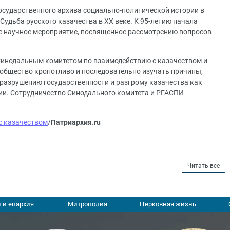
Государственного архива социально-политической истории в
удьба русского казачества в ХХ веке. К 95-летию начала
е научное мероприятие, посвященное рассмотрению вопросов
Синодальным комитетом по взаимодействию с казачеством и
ообщество кропотливо и последовательно изучать причины,
 разрушению государственности и разгрому казачества как
ии. Сотрудничество Синодального комитета и РГАСПИ
с казачеством
/
Патриархия.ru
Читать все
 и епархия
Митрополия
Церковная жизнь