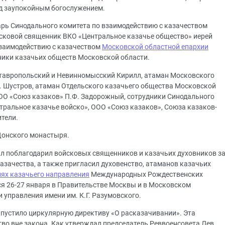
ед заупокойным богослужением.
рь Синодального комитета по взаимодействию с казачеством
йсковой священник ВКО «Центральное казачье общество» иерей
взаимодействию с казачеством
Московской областной епархии
ники казачьих обществ Московской области.
тавропольский и Невинномысский Кирилл, атаман Московского
. Шустров, атаман Отдельского казачьего общества Московской
ООО «Союз казаков» П.Ф. Задорожный, сотрудники Синодального
тральное казачье войско», ООО «Союз казаков», Союза казаков-
тели.
Донского монастыря.
л поблагодарил войсковых священников и казачьих духовников з
азачества, а также пригласил духовенство, атаманов казачьих
ях казачьего направления
Международных Рождественских
ся 26-27 января в Правительстве Москвы и в Московском
и управления имени им. К.Г. Разумовского.
ыпустило циркулярную директиву «О расказачивании». Эта
во вне закона. Как утверждал председатель Реввоенсовета Лев