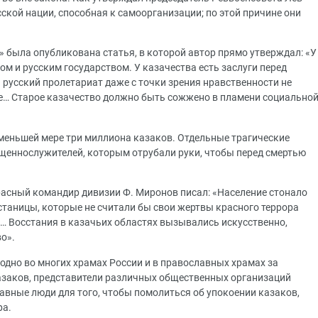
сской нации, способная к самоорганизации; по этой причине они
 была опубликована статья, в которой автор прямо утверждал: «У
ом и русским государством. У казачества есть заслуги перед
усский пролетариат даже с точки зрения нравственности не
ие… Старое казачество должно быть сожжено в пламени социально
 меньшей мере три миллиона казаков. Отдельные трагические
щеннослужителей, которым отрубали руки, чтобы перед смертью
красный командир дивизии Ф. Миронов писал: «Население стонало
 станицы, которые не считали бы свои жертвы красного террора
а… Восстания в казачьих областях вызывались искусственно,
о».
годно во многих храмах России и в православных храмах за
азаков, представители различных общественных организаций
авные люди для того, чтобы помолиться об упокоении казаков,
ра.