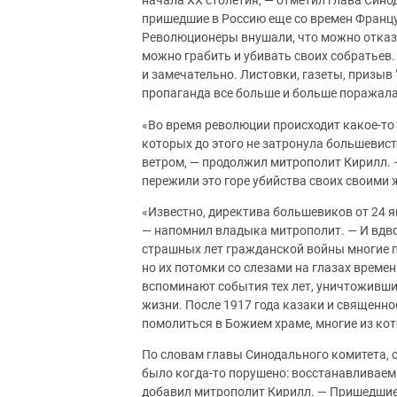
начала ХХ столетия, — отметил глава Сино
пришедшие в Россию еще со времен Францу
Революционеры внушали, что можно отказа
можно грабить и убивать своих собратьев. 
и замечательно. Листовки, газеты, призыв
пропаганда все больше и больше поражала
«Во время революции происходит какое-то
которых до этого не затронула большевист
ветром, — продолжил митрополит Кирилл. 
пережили это горе убийства своих своими 
«Известно, директива большевиков от 24 
— напомнил владыка митрополит. — И вдвой
страшных лет гражданской войны многие п
но их потомки со слезами на глазах врем
вспоминают события тех лет, уничтоживши
жизни. После 1917 года казаки и священно
помолиться в Божием храме, многие из ко
По словам главы Синодального комитета, с
было когда-то порушено: восстанавливаем
добавил митрополит Кирилл. — Пришедшие 