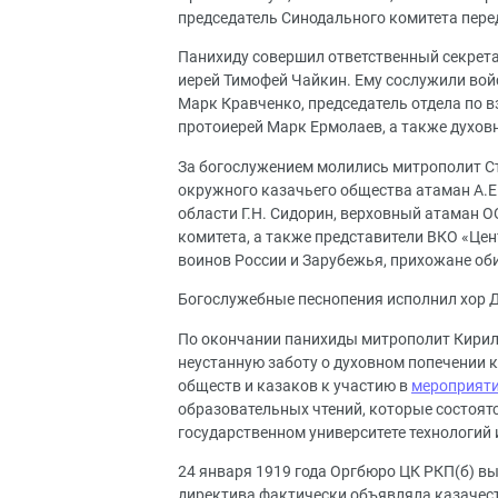
председатель Синодального комитета пер
Панихиду совершил ответственный секрета
иерей Тимофей Чайкин. Ему сослужили во
Марк Кравченко, председатель отдела по 
протоиерей Марк Ермолаев, а также духов
За богослужением молились митрополит С
окружного казачьего общества атаман А.Е
области Г.Н. Сидорин, верховный атаман 
комитета, а также представители ВКО «Цен
воинов России и Зарубежья, прихожане оби
Богослужебные песнопения исполнил хор 
По окончании панихиды митрополит Кирил
неустанную заботу о духовном попечении к
обществ и казаков к участию в
мероприяти
образовательных чтений, которые состоят
государственном университете технологий 
24 января 1919 года Оргбюро ЦК РКП(б) в
директива фактически объявляла казачест