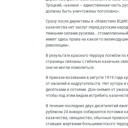
Троцкий, «казаки — единственная часть ру
должны быть уничтожены поголовно».
Сразу после директивы в «Известиях ВЦИК»
казачества нет заслуг перед русским народ
темными силами русизма… стомиллионный р
имеет здесь права на какое-то великодуш
революции».
В результате красного террора погибли по
страницы связаны с гибелью казачьих свя
они не могли помолиться.
В приказе-воззвании в августе 1919 года 
от насилий и надругательств. Нет хутора и
десятками и сотнями. Дон онемел от ужас
чтобы под этим видом истребить казачеств
В течение последних двух десятилетий еже
рубежом 24 января собираются потомки к
казачества, священство, обычные правосл
ставших жертвами большевистского терро