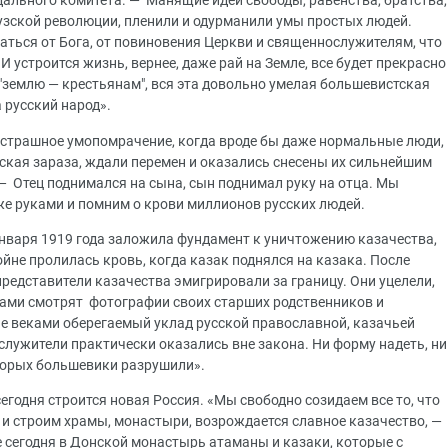
дального комитета. — Манящие идеи свободы, равенства, братства,
зской революции, пленили и одурманили умы простых людей.
ться от Бога, от повиновения Церкви и священнослужителям, что
И устроится жизнь, вернее, даже рай на Земле, все будет прекрасно
 "землю — крестьянам", вся эта довольно умелая большевистская
 русский народ».
 страшное умопомрачение, когда вроде бы даже нормальные люди,
ская зараза, ждали перемен и оказались снесены их сильнейшим
— Отец поднимался на сына, сын поднимал руку на отца. Мы
же руками и помним о крови миллионов русских людей.
января 1919 года заложила фундамент к уничтожению казачества,
не пролилась кровь, когда казак поднялся на казака. После
редставители казачества эмигрировали за границу. Они уцелели,
енами смотрят фотографии своих старших родственников и
е веками оберегаемый уклад русской православной, казачьей
служители практически оказались вне закона. Ни форму надеть, ни
торых большевики разрушили».
егодня строится новая Россия. «Мы свободно созидаем все то, что
 и строим храмы, монастыри, возрождается славное казачество, —
сегодня в Донской монастырь атаманы и казаки, которые с