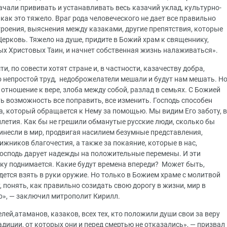
начали прививать и устанавливать весь казачий уклад, культурно-
как это тяжело. Враг рода человеческого не дает все правильно
строения, выяснения между казаками, другие препятствия, которые
Церковь. Тяжело на душе, придите в Божий храм к священнику,
ых Христовых Таин, и начнет собственная жизнь налаживаться».
ти, по совести хотят стране и, в частности, казачеству добра,
то непростой труд, недоброжелатели мешали и будут нам мешать. Н
тношение к вере, злоба между собой, разлад в семьях. С Божией
ть возможность все поправить, все изменить. Господь способен
а, который обращается к Нему за помощью. Мы видим Его заботу, в
илетия. Как бы не грешили обманутые русские люди, сколько бы
инесли в мир, продвигая насилием безумные представления,
ижников благочестия, а также за покаяние, которые в нас,
Господь дарует надежды на положительные перемены. И эти
у поднимается. Какие будут времена впереди? Может быть,
ется взять в руки оружие. Но только в Божием храме с молитвой
 понять, как правильно созидать свою дорогу в жизни, мир в
о», — заключил митрополит Кирилл.
й,атаманов, казаков, всех тех, кто положили души свои за веру
адиции, от которых они и перед смертью не отказались», — призвал