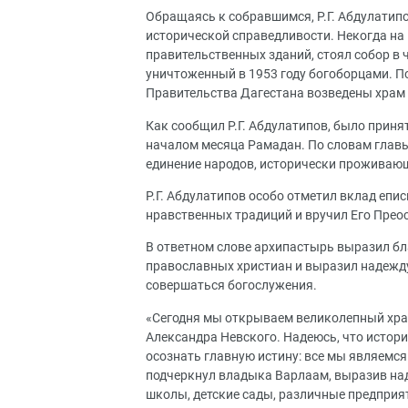
Обращаясь к собравшимся, Р.Г. Абдулатип
исторической справедливости. Некогда на
правительственных зданий, стоял собор в 
уничтоженный в 1953 году богоборцами. П
Правительства Дагестана возведены храм 
Как сообщил Р.Г. Абдулатипов, было приня
началом месяца Рамадан. По словам главы
единение народов, исторически проживающ
Р.Г. Абдулатипов особо отметил вклад епи
нравственных традиций и вручил Его Прео
В ответном слове архипастырь выразил бл
православных христиан и выразил надежду
совершаться богослужения.
«Сегодня мы открываем великолепный хра
Александра Невского. Надеюсь, что истори
осознать главную истину: все мы являемся 
подчеркнул владыка Варлаам, выразив наде
школы, детские сады, различные предприя