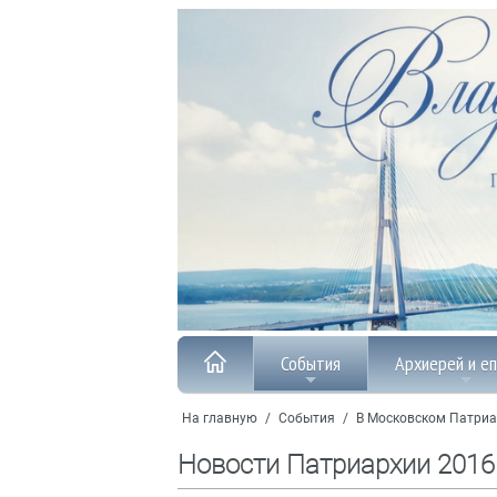
События
Архиерей и е
На главную
/
События
/
В Московском Патриа
Новости Патриархии 2016