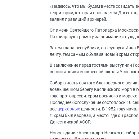
«Надеюсь, что мы будем вместе созидать 
территории, которая называется Дагестан, 
заявил правящий архиерей.
От имени Святейшего Патриарха Московско
Патриаршую грамоту за внимание к нужда
Затем глава республики, его супруга Инна
ленту, тем самым объявив новый храм от
В заключение перед гостями выступили Го
воспитанники воскресной школы Успенско
Собор в честь святого благоверного велико
возвышенном берегу Каспийского моря в г
года протопресвитером военного и морско
Последнее богослужение состоялось 10 сен
все
церковные
ценности. В 1952 году начал
г. храм был взорван, а место, где он расп
Дагестанской АССР.
Новое здание Александро-Невского собора 