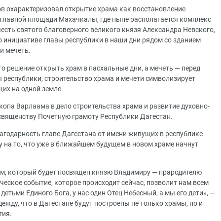
ов охарактеризовал открытие храма как восстановление
 главной площади Махачкалы, где ныне располагается комплекс
честь святого благоверного великого князя Александра Невского,
о инициативе главы республики в наши дни рядом со зданием
и мечеть.
то решение открыть храм в пасхальные дни, а мечеть — перед
 республики, строительство храма и мечети символизирует
их на одной земле.
скопа Варлаама в дело строительства храма и развитие духовно-
священству Почетную грамоту Республики Дагестан.
агодарность главе Дагестана от имени живущих в республике
 на то, что уже в ближайшем будущем в новом храме начнут
м, который будет посвящен князю Владимиру — прародителю
ческое событие, которое происходит сейчас, позволит нам всем
детьми Единого Бога, у нас один Отец Небесный, а мы его дети», —
жду, что в Дагестане будут построены не только храмы, но и
тия.