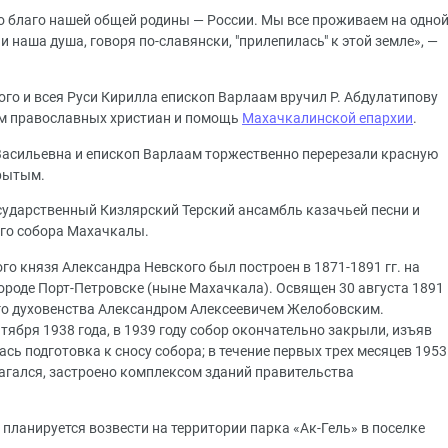
во благо нашей общей родины — России. Мы все проживаем на одно
и наша душа, говоря по-славянски, "прилепилась" к этой земле», —
го и всея Руси Кирилла епископ Варлаам вручил Р. Абдулатипову
м православных христиан и помощь
Махачкалинской епархии
.
 Васильевна и епископ Варлаам торжественно перерезали красную
крытым.
сударственный Кизлярский Терский ансамбль казачьей песни и
го собора Махачкалы.
го князя Александра Невского был построен в 1871-1891 гг. на
ороде Порт-Петровске (ныне Махачкала). Освящен 30 августа 1891
го духовенства Александром Алексеевичем Желобовским.
тября 1938 года, в 1939 году собор окончательно закрыли, изъяв
ась подготовка к сносу собора; в течение первых трех месяцев 1953
олагался, застроено комплексом зданий правительства
планируется возвести на территории парка «Ак-Гель» в поселке