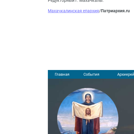
Редукторный г. Махачкалы.
Махачкалинская епархия
/
Патриархия.ru
Главная
События
Архиерей