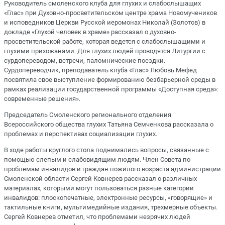
Руководитель смоленского клуба для глухих и слабослышащих
«Глас» при Духовно-просветительском центре храма Новомучеников
и исповедников Церкви Русской иеромонах Николай (Золотов) в
докладе «Глухой человек в храме» рассказал о духовно-
просветительской работе, которая ведется с слабослышащими и
глухими прихожанами. Для глухих людей проводятся Литургии с
сурдопереводом, встречи, паломнические поездки.
Сурдопереводчик, преподаватель клуба «Глас» Любовь Мефед
посвятила свое выступление формированию безбарьерной среды в
рамках реализации государственной программы «Доступная среда»:
современные решения».
Председатель Смоленского регионального отделения
Всероссийского общества глухих Татьяна Семченкова рассказала о
проблемах и перспективах социализации глухих.
В ходе работы круглого стола поднимались вопросы, связанные с
помощью слепым и слабовидящим людям. Член Совета по
проблемам инвалидов и граждан пожилого возраста администрации
Смоленской области Сергей Ковнерев рассказал о различных
материалах, которыми могут пользоваться разные категории
инвалидов: плоскопечатные, электронные ресурсы, «говорящие» и
тактильные книги, мультимедийные издания, трехмерные объекты.
Сергей Ковнерев отметил, что проблемами незрячих людей