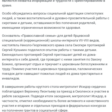
являются нехватка информации и трудности с ориентированием в
храме.
Особо обсуждались вопросы социальной адаптации слепоглухих
людей, а также воспитательной и духовно-просветительной работы с
сиротами и детьми, оставшимися без попечения родителей,
имеющими ограниченные возможности здоровья.
Основатель «Православной семьи» для детей Ярцевской
специальной (коррекционной) школы-интерната VII-VIII видов,
настоятель Николо-Георгиевского храма села Смогири протоиерей
Сергий Кузьмин поделился опытом работы с такими детьми.
Еженедельно протоиерей Сергий приглашает детей из дома-
интерната к себе домой, где проводит с ними занятия по Закону
Божию, организует отдых и приучает к церковным богослужениям и
труду. Помимо участия в церковных праздниках, паломнических
поездок дети навещают пожилых людей из дома престарелых и
инвалидов.
В завершение работы круглого стола митрополит Исидор сердечно
поблагодарил Веронику Леонтьеву за приезд в Смоленск и участие в
работе заседания. Подводя итоги заседания, митрополит Исидор, в
частности, отметил необходимость более активного и качественного
участия и епархии и отдельных приходов в федеральных конкурсах
на получение грантов в социальной сфере.