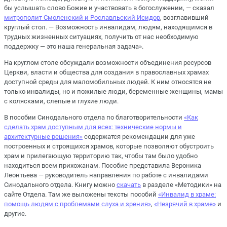
бы услышать слово Божие и участвовать в богослужении, — сказал
митрополит Смоленский и Рославльский Исидор
, возглавивший
круглый стол. — Возможность инвалидам, людям, находящимся в
трудных жизненных ситуациях, получить от нас необходимую
поддержку — это наша генеральная задача».
На круглом столе обсуждали возможности объединения ресурсов
Церкви, власти и общества для создания в православных храмах
доступной среды для маломобильных людей. К ним относятся не
только инвалиды, но и пожилые люди, беременные женщины, мамы
с колясками, слепые и глухие люди.
В пособии Синодального отдела по благотворительности
«Как
сделать храм доступным для всех: технические нормы и
архитектурные решения»
содержатся рекомендации для уже
построенных и строящихся храмов, которые позволяют обустроить
храм и прилегающую территорию так, чтобы там было удобно
находиться всем прихожанам. Пособие представила Вероника
Леонтьева — руководитель направления по работе с инвалидами
Синодального отдела. Книгу можно
скачать
в разделе «Методики» на
сайте Отдела. Там же выложены тексты пособий
«Инвалид в храме:
помощь людям с проблемами слуха и зрения»
,
«Незрячий в храме»
и
другие.