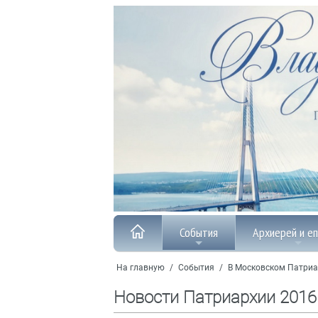
События
Архиерей и е
На главную
/
События
/
В Московском Патриа
Новости Патриархии 2016