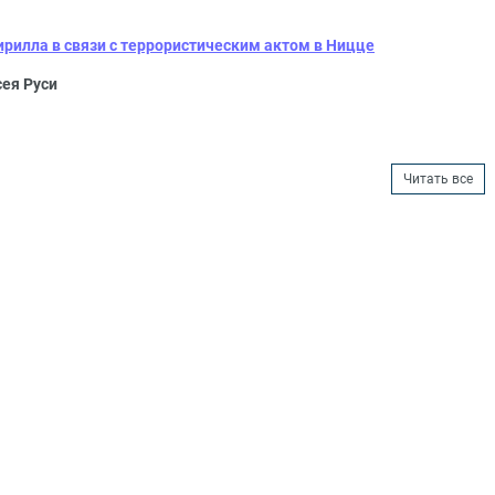
рилла в связи с террористическим актом в Ницце
сея Руси
Читать все