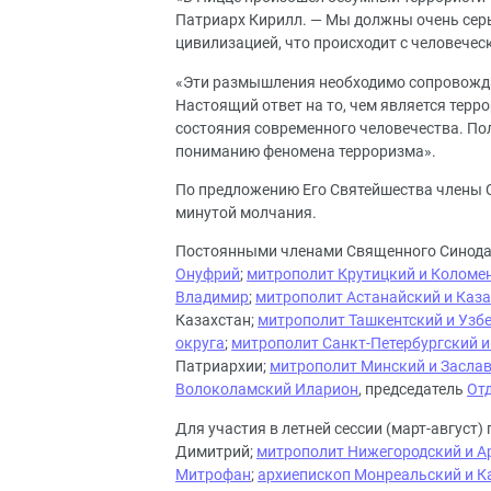
Патриарх Кирилл. — Мы должны очень серье
цивилизацией, что происходит с человече
«Эти размышления необходимо сопровожда
Настоящий ответ на то, чем является терр
состояния современного человечества. По
пониманию феномена терроризма».
По предложению Его Святейшества члены С
минутой молчания.
Постоянными членами Священного Синода
Онуфрий
;
митрополит Крутицкий и Коломе
Владимир
;
митрополит Астанайский и Каз
Казахстан;
митрополит Ташкентский и Узб
округа
;
митрополит Санкт-Петербургский 
Патриархии;
митрополит Минский и Засла
Волоколамский Иларион
, председатель
От
Для участия в летней сессии (март-август
Димитрий;
митрополит Нижегородский и А
Митрофан
;
архиепископ Монреальский и К