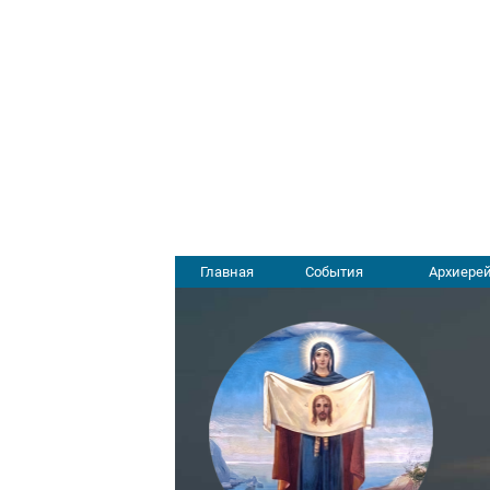
Главная
События
Архиерей