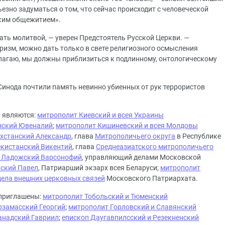
зно задуматься о том, что сейчас происходит с человеческой
ским общежитием».
ть молитвой, — уверен Предстоятель Русской Церкви. —
оризм, можно дать только в свете религиозного осмысления
лагаю, мы должны приблизиться к подлинному, онтологическому
инода почтили память невинно убиенных от рук террористов
 являются:
митрополит Киевский и всея Украины
нский Ювеналий
;
митрополит Кишиневский и всея Молдовы
ахстанский Александр
, глава
Митрополичьего округа
в Республике
екистанский Викентий
, глава
Среднеазиатского митрополичьего
и Ладожский Варсонофий
, управляющий делами Московской
вский Павел
, Патриарший экзарх всея Беларуси;
митрополит
дела внешних церковных связей
Московского Патриархата.
) приглашены:
митрополит Тобольский и
Тюменский
рзамасский Георгий
;
митрополит Горловский и Славянский
анадский Гавриил
;
епископ Даугавпилсский и Резекненский