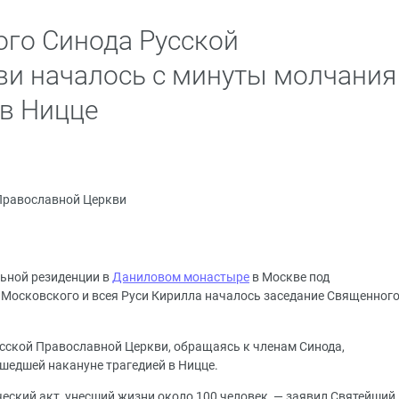
го Синода Русской
и началось с минуты молчания
 в Ницце
Православной Церкви
льной резиденции в
Даниловом монастыре
в Москве под
Московского и всея Руси Кирилла началось заседание Священног
сской Православной Церкви, обращаясь к членам Синода,
ошедшей накануне трагедией в Ницце.
еский акт, унесший жизни около 100 человек, — заявил Святейший