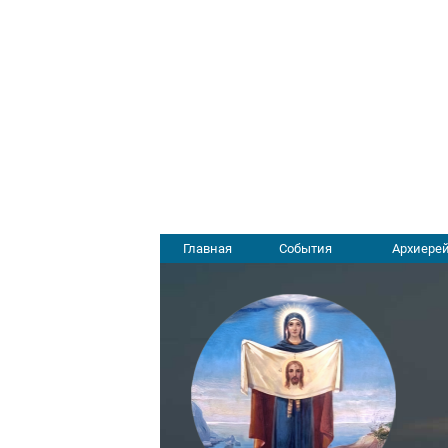
Главная
События
Архиерей