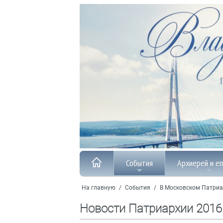
События
Архиерей и е
На главную
/
События
/
В Московском Патриа
Новости Патриархии 2016