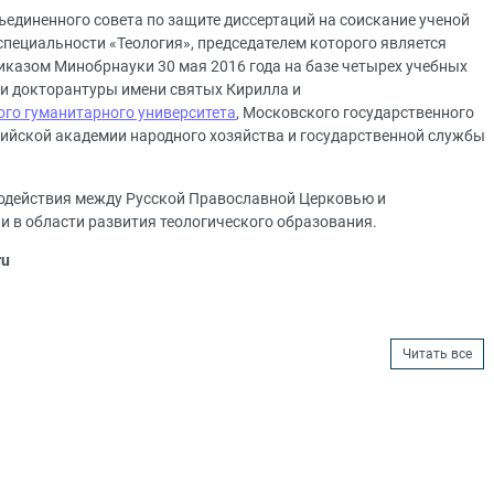
ъединенного совета по защите диссертаций на соискание ученой
 специальности «Теология», председателем которого является
иказом Минобрнауки 30 мая 2016 года на базе четырех учебных
и докторантуры имени святых Кирилла и
ого гуманитарного университета
, Московского государственного
сийской академии народного хозяйства и государственной службы
модействия между Русской Православной Церковью и
и в области развития теологического образования.
ru
Читать все