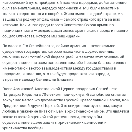
исторический путь, пройденный нашими народами, действительно
был замечательным, нередко героическим. Мы были вместе не
только в радостях, но и в скорбях. Живя вместе в одной стране, мы
защищали родину от фашизма — самого страшного врага за всю
историю. Как много среди героев Советского Союза армян по
национальности — выдающихся сынов армянского народа и нашего
общего Отечества, которое мы защищали».
По словам Его Святейшества, сейчас Армения — независимое
суверенное государство, которое находится в дружественных
отношениях с Российской Федерацией. «Развитие этих отношений
осуществляется по всем направлениям, обе Церкви благословляют
именно такой вектор взаимодействия между государствами и
народами, и полагаю, что так будет продолжаться впредь», —
выразил надежду Святейший Владыка.
Глава Армянской Апостольской Церкви поздравил Святейшего
Патриарха Кирилла с 70-летием, подчеркнув: «Ваш юбилей сплотил
вокруг Вас не только духовенство Русской Православной Церкви, но и
Предстоятелей других Церквей. Это свидетельствует о том, какую
любовь и уважение питают к Вам в христианском мире. Это является
также высокой оценкой той деятельности, которую Вы
осуществляете в деле защиты христианских ценностей и
христианства вообще».