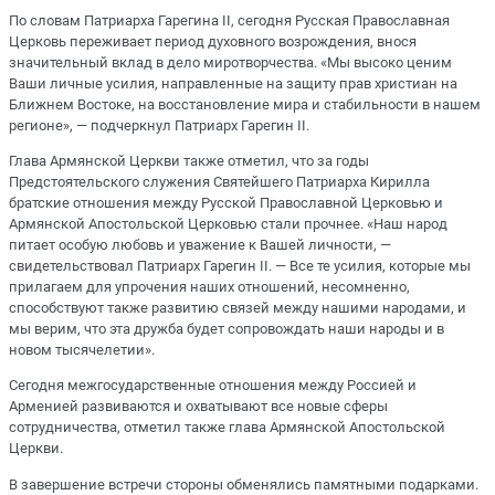
По словам Патриарха Гарегина II, сегодня Русская Православная
Церковь переживает период духовного возрождения, внося
значительный вклад в дело миротворчества. «Мы высоко ценим
Ваши личные усилия, направленные на защиту прав христиан на
Ближнем Востоке, на восстановление мира и стабильности в нашем
регионе», — подчеркнул Патриарх Гарегин II.
Глава Армянской Церкви также отметил, что за годы
Предстоятельского служения Святейшего Патриарха Кирилла
братские отношения между Русской Православной Церковью и
Армянской Апостольской Церковью стали прочнее. «Наш народ
питает особую любовь и уважение к Вашей личности, —
свидетельствовал Патриарх Гарегин II. — Все те усилия, которые мы
прилагаем для упрочения наших отношений, несомненно,
способствуют также развитию связей между нашими народами, и
мы верим, что эта дружба будет сопровождать наши народы и в
новом тысячелетии».
Сегодня межгосударственные отношения между Россией и
Арменией развиваются и охватывают все новые сферы
сотрудничества, отметил также глава Армянской Апостольской
Церкви.
В завершение встречи стороны обменялись памятными подарками.