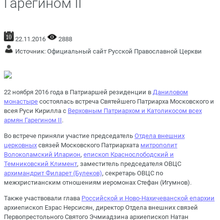
Гарегином II
22.11.2016
2888
Источник:
Официальный сайт Русской Православной Церкви
22 ноября 2016 года в Патриаршей резиденции в
Даниловом
монастыре
состоялась встреча Святейшего Патриарха Московского и
всея Руси Кирилла с
Верховным Патриархом и Католикосом всех
армян Гарегином II
.
Во встрече приняли участие председатель
Отдела внешних
церковных
связей Московского Патриархата
митрополит
Волоколамский Иларион
,
епископ Краснослободский и
Темниковский Климент
, заместитель председателя ОВЦС
архимандрит Филарет (Булеков)
, секретарь ОВЦС по
межхристианским отношениям иеромонах Стефан (Игумнов).
Также участвовали глава
Российской и Ново-Нахичеванской епархии
архиепископ Езрас Нерсисян, директор Отдела внешних связей
Первопрестольного Святого Эчмиадзина архиепископ Натан