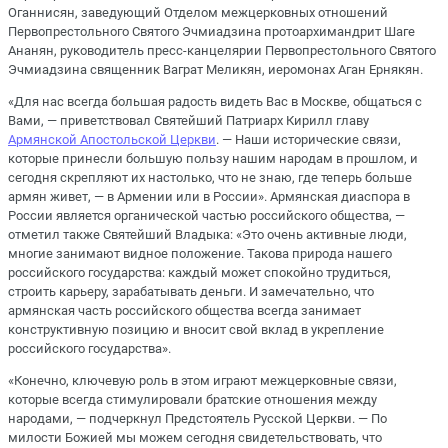
Оганнисян, заведующий Отделом межцерковных отношений
Первопрестольного Святого Эчмиадзина протоархимандрит Шаге
Ананян, руководитель пресс-канцелярии Первопрестольного Святого
Эчмиадзина священник Ваграт Меликян, иеромонах Аган Ернякян.
«Для нас всегда большая радость видеть Вас в Москве, общаться с
Вами, — приветствовал Святейший Патриарх Кирилл главу
Армянской Апостольской Церкви
. — Наши исторические связи,
которые принесли большую пользу нашим народам в прошлом, и
сегодня скрепляют их настолько, что не знаю, где теперь больше
армян живет, — в Армении или в России». Армянская диаспора в
России является органической частью российского общества, —
отметил также Святейший Владыка: «Это очень активные люди,
многие занимают видное положение. Такова природа нашего
российского государства: каждый может спокойно трудиться,
строить карьеру, зарабатывать деньги. И замечательно, что
армянская часть российского общества всегда занимает
конструктивную позицию и вносит свой вклад в укрепление
российского государства».
«Конечно, ключевую роль в этом играют межцерковные связи,
которые всегда стимулировали братские отношения между
народами, — подчеркнул Предстоятель Русской Церкви. — По
милости Божией мы можем сегодня свидетельствовать, что