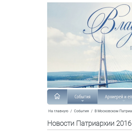
События
Архиерей и е
На главную
/
События
/
В Московском Патриа
Новости Патриархии 2016