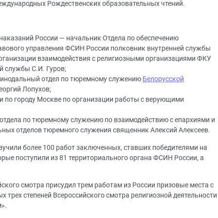
еждународных Рождественских образовательных чтений.
наказаний России — начальник Отдела по обеспечению
авового управления ФСИН России полковник внутренней службы
 организации взаимодействия с религиозными организациями ФКУ
 службы С.И. Гуров;
инодальный отдел по тюремному служению
Белорусской
еоргий Лопухов;
 по городу Москве по организации работы с верующими
 отдела по тюремному служению по взаимодействию с епархиями и
ьных отделов тюремного служения священник Алексий Алексеев.
зучили более 100 работ заключенных, ставших победителями на
торые поступили из 81 территориального органа ФСИН России, а
ского смотра присудил трем работам из России призовые места с
х трех степеней Всероссийского смотра религиозной деятельности
».