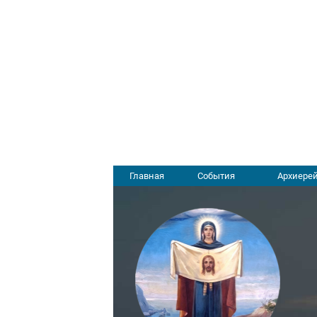
Главная
События
Архиерей