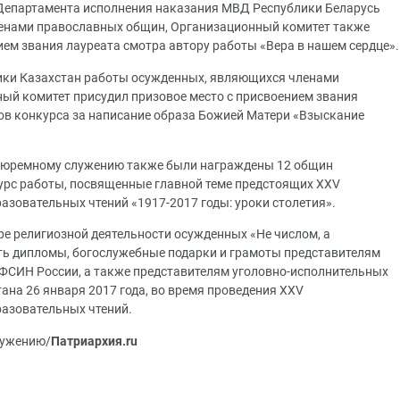
Департамента исполнения наказания МВД Республики Беларусь
енами православных общин, Организационный комитет также
ием звания лауреата смотра автору работы «Вера в нашем сердце».
ики Казахстан работы осужденных, являющихся членами
ый комитет присудил призовое место с присвоением звания
ов конкурса за написание образа Божией Матери «Взыскание
 тюремному служению также были награждены 12 общин
урс работы, посвященные главной теме предстоящих XXV
зовательных чтений «1917-2017 годы: уроки столетия».
ре религиозной деятельности осужденных «Не числом, а
ь дипломы, богослужебные подарки и грамоты представителям
 ФСИН России, а также представителям уголовно-исполнительных
ана 26 января 2017 года, во время проведения XXV
азовательных чтений.
лужению/
Патриархия.ru