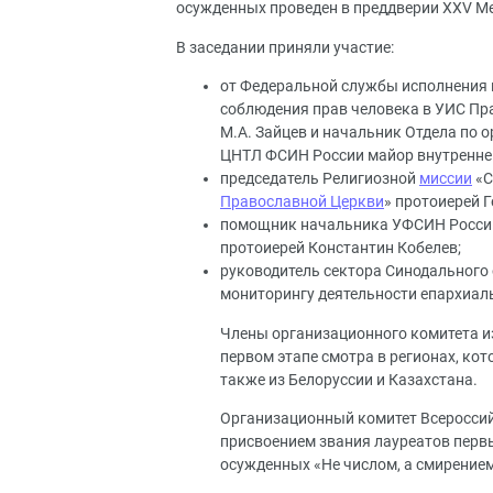
осужденных проведен в преддверии XXV М
В заседании приняли участие:
от Федеральной службы исполнения 
соблюдения прав человека в УИС Пр
М.А. Зайцев и начальник Отдела по
ЦНТЛ ФСИН России майор внутренней
председатель Религиозной
миссии
«С
Православной Церкви
» протоиерей Г
помощник начальника УФСИН России
протоиерей Константин Кобелев;
руководитель сектора Синодального
мониторингу деятельности епархиал
Члены организационного комитета и
первом этапе смотра в регионах, ко
также из Белоруссии и Казахстана.
Организационный комитет Всероссий
присвоением звания лауреатов первы
осужденных «Не числом, а смирением