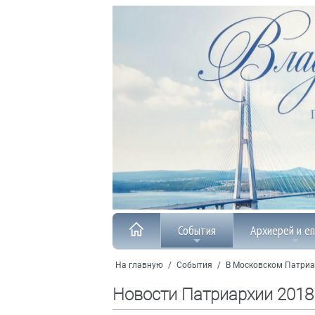
События
Архиерей и е
На главную
/
События
/
В Московском Патриа
Новости Патриархии 2018