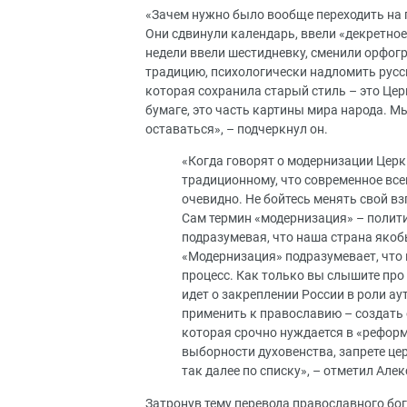
«Зачем нужно было вообще переходить на
Они сдвинули календарь, ввели «декретное
недели ввели шестидневку, сменили орфогр
традицию, психологически надломить русск
которая сохранила старый стиль – это Цер
бумаге, это часть картины мира народа. М
оставаться», – подчеркнул он.
«Когда говорят о модернизации Церк
традиционному, что современное всег
очевидно. Не бойтесь менять свой в
Сам термин «модернизация» – полити
подразумевая, что наша страна якобы
«Модернизация» подразумевает, что 
процесс. Как только вы слышите про
идет о закреплении России в роли а
применить к православию – создать 
которая срочно нуждается в «реформа
выборности духовенства, запрете це
так далее по списку», – отметил Але
Затронув тему перевода православного бог