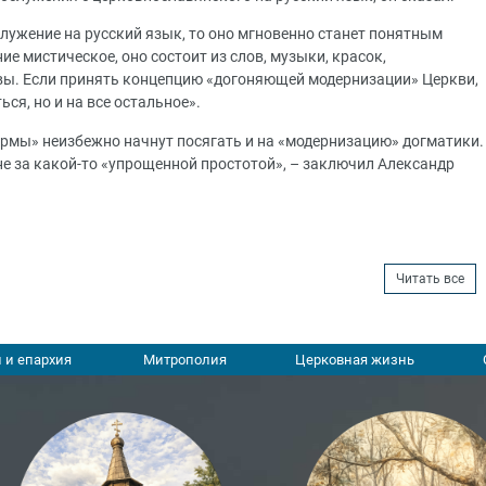
служение на русский язык, то оно мгновенно станет понятным
е мистическое, оно состоит из слов, музыки, красок,
твы. Если принять концепцию «догоняющей модернизации» Церкви,
ься, но и на все остальное».
ормы» неизбежно начнут посягать и на «модернизацию» догматики.
 не за какой-то «упрощенной простотой», – заключил Александр
Читать все
 и епархия
Митрополия
Церковная жизнь