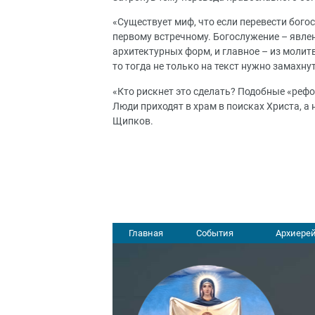
«Существует миф, что если перевести бого
первому встречному. Богослужение – явлени
архитектурных форм, и главное – из моли
то тогда не только на текст нужно замахнут
«Кто рискнет это сделать? Подобные «реф
Люди приходят в храм в поисках Христа, а
Щипков.
Главная
События
Архиерей