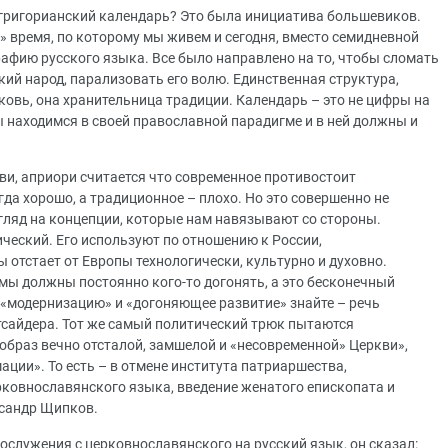
 григорианский календарь? Это была инициатива большевиков.
» время, по которому мы живем и сегодня, вместо семидневной
афию русского языка. Все было направлено на то, чтобы сломать
ий народ, парализовать его волю. Единственная структура,
ковь, она хранительница традиции. Календарь – это не цифры на
ы находимся в своей православной парадигме и в ней должны и
ви, априори считается что современное противостоит
да хорошо, а традиционное – плохо. Но это совершенно не
згляд на концепции, которые нам навязывают со стороны.
ческий. Его используют по отношению к России,
 отстает от Европы технологически, культурно и духовно.
мы должны постоянно кого-то догонять, а это бесконечный
 «модернизацию» и «догоняющее развитие» знайте – речь
утсайдера. Тот же самый политический трюк пытаются
образ вечно отсталой, замшелой и «несовременной» Церкви»,
ции». То есть – в отмене института патриаршества,
рковнославянского языка, введение женатого епископата и
ксандр Щипков.
ослужения с церковнославянского на русский язык, он сказал: