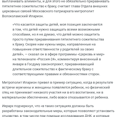
выплачивать алименты, и для этого не обязательно приравнивать
пятилетнее сожительство к браку, считает глава Отдела внешних
церковных связей Московского патриархата митрополит
Волоколамский Иларион.
«Что касается защиты детей, моя позиция заключается
в том, что детей нужно защищать всеми возможными
способами, но я не думаю, что детей можно защитить
просто путем приравнивания пятилетнего сожительства
к браку. Скорее нам нужны меры, направленные на
повышение ответственности у родителей за своих
детей», — сказал он в эфире программы «Церковь и мир»
на телеканале «Россия-24», комментируя внесенный в
январе в Госдуму законопроект, приравнивающий
длительное сожительство к фактическому браку с
соответствующими правами и обязанностями сторон.
Митрополит Иларион привел в пример ситуацию, когда в результате
встречи мужчины и женщины появляется ребенок, но физический
отец не принимает никакого участия ни в его воспитании, ни в
материальном обеспечении, либо вовсе отказывается от ребенка.
Иерарх подчеркнул, что «в таких ситуациях должны быть
разработаны законодательные меры, которые позволяют установить
отцовство, в том числе при помощи исследования ДНК, и которые