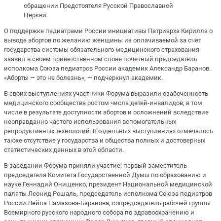
обращении Предстоятеля Русской Православной
Церкви.
О поддержке педиатрами России инициативы Патриарха Кирилла о
выводе абортов по желанию женщины из оплачиваемой за счет
государства системы обязательного медицинского страхования
заявил в своем приветственном слове почетный председатель
исполкома Союза педиатров России академик Александр Баранов.
«Аборты — это не болезнь», — подчеркнул академик.
В своих выступлениях участники Форума выразили озабоченность
медицинского сообщества ростом числа детей-инвалидов, в том
числе в результате доступности абортов и осложнений вследствие
неоправданно частого использования вспомогательных
репродуктивных технологий. В отдельных выступлениях отмечалось
также отсутствие у государства и общества полных и достоверных
статистических данных в этой области.
В заседании Форума приняли участие: первый заместитель
председателя Комитета Государственной Думы по образованию и
науке Геннадий Онищенко, президент Национальной медицинской
палаты Леонид Рошаль, председатель исполкома Союза педиатров
России Лейла Намазова-Баранова, сопредседатель рабочей группы
Всемирного русского народного собора по здравоохранению и