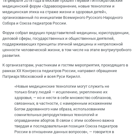
18 февраля 2018 года в Москве прошел Первый Гиппократовский
медицинский форум «Здравоохранение, новые технологии и
медицинская этика на страже жизни и здоровья детей»,
организованный по инициативе Всемирного Русского Народного
Собора и Союза педиатров России.
Форум собрал ведущих представителей медицины, юриспруденции,
деловой сферы, государственных и общественных деятелей,
поддерживающих принципы этичной медицины и непреложной
ценности человеческой жизни, в том числе на этапе внутриутробного
развития.
К организаторам, участникам и гостям мероприятия, проходящего в
рамках ХХ Конгресса педиатров России, направил обращение
Патриарх Московский и всея Руси Кирилл.
«Новые медицинские технологии могут служить не
только благу людей — исцелению, укреплению их
здоровья, — но и нести в себе множество соблазнов,
связанных, в частности, с намеренным искажением
Богом дарованного нам образа, использованием
сомнительных репродуктивных технологий и
оправданием абортов. В связи с этим особенно важна
твердая и последовательная позиция Союза педиатров
России в отношении данных вопросов», — говорится в