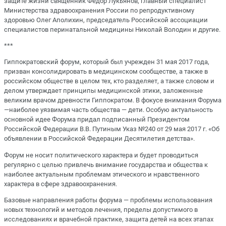
защите жизни священник Федор Лукьянов, главный специалист
Министерства здравоохранения России по репродуктивному
здоровью Олег Аполихин, председатель Российской ассоциации
специалистов перинатальной медицины Николай Володин и другие.
***
Гиппократовский форум, который был учрежден 31 мая 2017 года,
призван консолидировать в медицинском сообществе, а также в
российском обществе в целом тех, кто разделяет, а также словом и
делом утверждает принципы медицинской этики, заложенные
великим врачом древности Гиппократом. В фокусе внимания Форума
—наиболее уязвимая часть общества — дети. Особую актуальность
основной идее Форума придал подписанный Президентом
Российской Федерации В.В. Путиным Указ №240 от 29 мая 2017 г. «Об
объявлении в Российской Федерации Десятилетия детства».
Форум не носит политического характера и будет проводиться
регулярно с целью привлечь внимание государства и общества к
наиболее актуальным проблемам этического и нравственного
характера в сфере здравоохранения.
Базовые направления работы форума — проблемы использования
новых технологий и методов лечения, пределы допустимого в
исследованиях и врачебной практике, защита детей на всех этапах