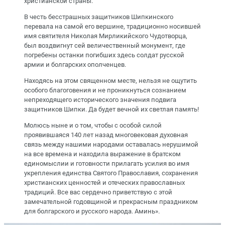
христианской страны.
В честь бесстрашных защитников Шипкинского
перевала на самой его вершине, традиционно носившей
имя святителя Николая Мирликийского Чудотворца,
был воздвигнут сей величественный монумент, где
погребены останки погибших здесь солдат русской
армии и болгарских ополченцев.
Находясь на этом священном месте, нельзя не ощутить
особого благоговения и не проникнуться сознанием
непреходящего исторического значения подвига
защитников Шипки. Да будет вечной их светлая память!
Молюсь ныне и о том, чтобы с особой силой
проявившаяся 140 лет назад многовековая духовная
связь между нашими народами оставалась нерушимой
на все времена и находила выражение в братском
единомыслии и готовности прилагать усилия во имя
укрепления единства Святого Православия, сохранения
христианских ценностей и отеческих православных
традиций. Все вас сердечно приветствую с этой
замечательной годовщиной и прекрасным праздником
для болгарского и русского народа. Аминь».