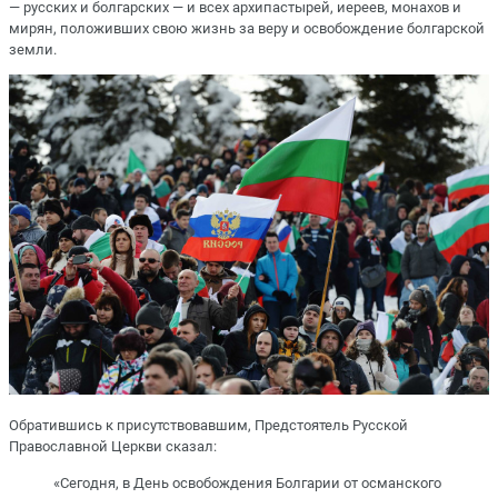
— русских и болгарских — и всех архипастырей, иереев, монахов и
мирян, положивших свою жизнь за веру и освобождение болгарской
земли.
Обратившись к присутствовавшим, Предстоятель Русской
Православной Церкви сказал:
«Сегодня, в День освобождения Болгарии от османского