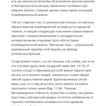
ига, мы вознесли молитвы об упокоении русских воинов
и болгарских ополченцев, героически погибших при
обороне Шипки, ставшей одним самых ярких эпизодов
Освободительной войны.
140 лет отделяет нас от шипкинской эпопеи, но светлые
образы воинов-освободителей не меркнут в народной
памяти, и каждое следующее поколение православных
христиан с живым вниманием и неподдельным
интересом вновь открывает для себя историю
Освободительной войны. Причиной тому — уникальный
жертвенный характер этой борьбы за свободу
угнетенных братьев.
Слово Божие гласит, что нет больше той любви, как если
кто положит душу свою за друзей своих (Ин. 15:13). И
тысячи солдат и офицеров русской армии отдали свои
жизни за спасение людей, связанных с ними общей
святой православной верой. Вдохновляемые силой
веры, они, по слову апостола, были крепки на войне,
прогоняли полки чужих (Евр. 11:34). Показав
беспримерные стойкость, мужество и отвагу, сии воины
Христовы собственной кровью оплатили избавление от
горького пятивекового иноверного гнета древней