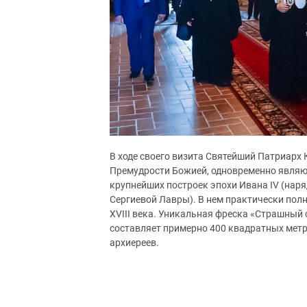
В ходе своего визита Святейший Патриарх
Премудрости Божией, одновременно явля
крупнейших построек эпохи Ивана IV (наря
Сергиевой Лавры). В нем практически пол
XVIII века. Уникальная фреска «Страшный 
составляет примерно 400 квадратных метр
архиереев.