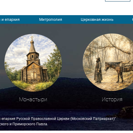
 и епархия
Митрополия
Церковная жизнь
Монастыри
История
я епархия Русской Православной Церкви (Московский Патриархат)"
кого и Приморского Павла.