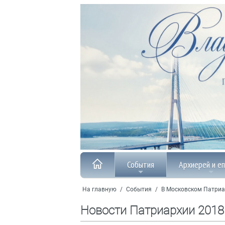
События
Архиерей и е
На главную
/
События
/
В Московском Патриа
Новости Патриархии 2018