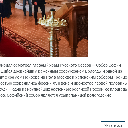
 Кирилл осмотрел главный храм Русского Севера — Собор Софии
ющийся древнейшим каменным сооружением Вологды и одной из
ду с храмом Покрова на Рву в Москве и Успенским собором Троице-
ностью сохранились фрески XVII века и иконостас первой половины
суд» — одна из крупнейших настенных росписей России: ее площадь
ов. Софийский собор является усыпальницей вологодских
Читать все