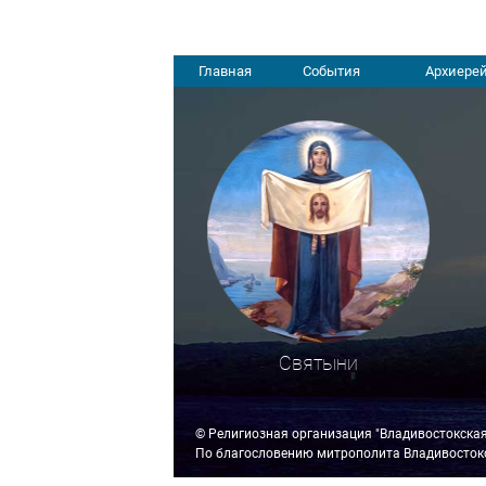
Главная
События
Архиерей
Святыни
© Религиозная организация "Владивостокска
По благословению митрополита Владивостокс