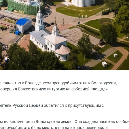
празднество в Вологде всем преподобным отцам Вологодским,
 совершил Божественную литургию на соборной площади
ятель Русской Церкви обратился к присутствующим с
ечательно меняется Вологодская земля. Она создавалась как особо
еждоусобиц; это было место, куда даже цари перевозили