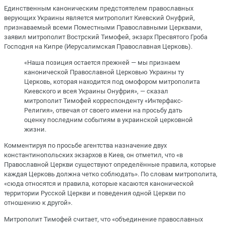
Единственным каноническим предстоятелем православных
верующих Украины является митрополит Киевский Онуфрий,
признаваемый всеми Поместными Православными Церквами,
заявил митрополит Вострский Тимофей, экзарх Пресвятого Гроба
Господня на Кипре (Иерусалимская Православная Церковь).
«Наша позиция остается прежней — мы признаем
канонической Православной Церковью Украины ту
Церковь, которая находится под омофором митрополита
Киевского и всея Украины Онуфрия», — сказал
митрополит Тимофей корреспонденту «Интерфакс-
Религия», отвечая от своего имени на просьбу дать
оценку последним событиям в украинской церковной
жизни.
Комментируя по просьбе агентства назначение двух
константинопольских экзархов в Киев, он отметил, что «в
Православной Церкви существуют определённые правила, которые
каждая Церковь должна четко соблюдать». По словам митрополита,
«сюда относятся и правила, которые касаются канонической
территории Русской Церкви и поведения одной Церкви по
отношению к другой».
Митрополит Тимофей считает, что «объединение православных