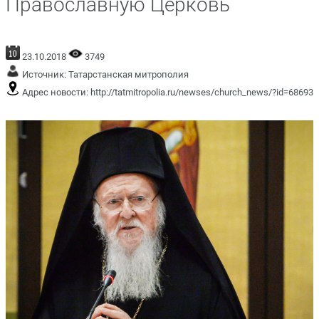
Православную Церковь
23.10.2018
3749
Источник:
Татарстанская митрополия
Адрес новости:
http://tatmitropolia.ru/newses/church_news/?id=68693