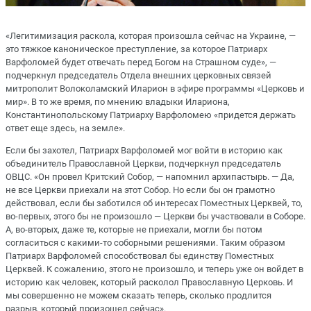
«Легитимизация раскола, которая произошла сейчас на Украине, —
это тяжкое каноническое преступление, за которое Патриарх
Варфоломей будет отвечать перед Богом на Страшном суде», —
подчеркнул председатель Отдела внешних церковных связей
митрополит Волоколамский Иларион в эфире программы «Церковь и
мир». В то же время, по мнению владыки Илариона,
Константинопольскому Патриарху Варфоломею «придется держать
ответ еще здесь, на земле».
Если бы захотел, Патриарх Варфоломей мог войти в историю как
объединитель Православной Церкви, подчеркнул председатель
ОВЦС. «Он провел Критский Собор, — напомнил архипастырь. — Да,
не все Церкви приехали на этот Собор. Но если бы он грамотно
действовал, если бы заботился об интересах Поместных Церквей, то,
во-первых, этого бы не произошло — Церкви бы участвовали в Соборе.
А, во-вторых, даже те, которые не приехали, могли бы потом
согласиться с какими-то соборными решениями. Таким образом
Патриарх Варфоломей способствовал бы единству Поместных
Церквей. К сожалению, этого не произошло, и теперь уже он войдет в
историю как человек, который расколол Православную Церковь. И
мы совершенно не можем сказать теперь, сколько продлится
разрыв, который произошел сейчас».