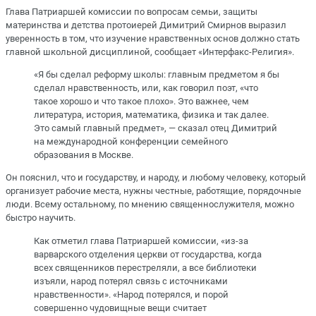
Глава Патриаршей комиссии по вопросам семьи, защиты
материнства и детства протоиерей Димитрий Смирнов выразил
уверенность в том, что изучение нравственных основ должно стать
главной школьной дисциплиной, сообщает «Интерфакс-Религия».
«Я бы сделал реформу школы: главным предметом я бы
сделал нравственность, или, как говорил поэт, «что
такое хорошо и что такое плохо». Это важнее, чем
литература, история, математика, физика и так далее.
Это самый главный предмет», — сказал отец Димитрий
на международной конференции семейного
образования в Москве.
Он пояснил, что и государству, и народу, и любому человеку, который
организует рабочие места, нужны честные, работящие, порядочные
люди. Всему остальному, по мнению священнослужителя, можно
быстро научить.
Как отметил глава Патриаршей комиссии, «из-за
варварского отделения церкви от государства, когда
всех священников перестреляли, а все библиотеки
изъяли, народ потерял связь с источниками
нравственности». «Народ потерялся, и порой
совершенно чудовищные вещи считает