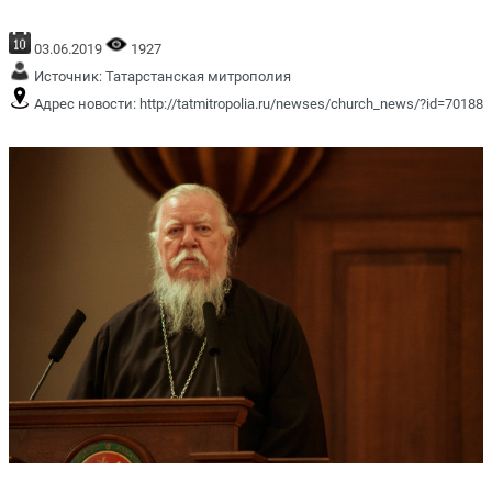
03.06.2019
1927
Источник:
Татарстанская митрополия
Адрес новости:
http://tatmitropolia.ru/newses/church_news/?id=70188