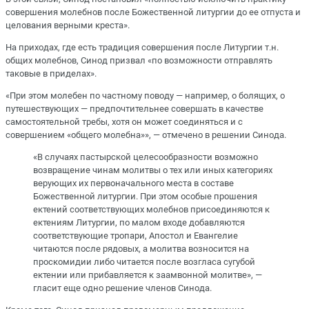
совершения молебнов после Божественной литургии до ее отпуста и
целования верными креста».
На приходах, где есть традиция совершения после Литургии т.н.
общих молебнов, Синод призвал «по возможности отправлять
таковые в приделах».
«При этом молебен по частному поводу — например, о болящих, о
путешествующих — предпочтительнее совершать в качестве
самостоятельной требы, хотя он может соединяться и с
совершением «общего молебна»», — отмечено в решении Синода.
«В случаях пастырской целесообразности возможно
возвращение чинам молитвы о тех или иных категориях
верующих их первоначального места в составе
Божественной литургии. При этом особые прошения
ектений соответствующих молебнов присоединяются к
ектениям Литургии, по малом входе добавляются
соответствующие тропари, Апостол и Евангелие
читаются после рядовых, а молитва возносится на
проскомидии либо читается после возгласа сугубой
ектении или прибавляется к заамвонной молитве», —
гласит еще одно решение членов Синода.