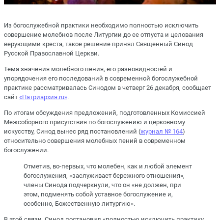
Из богослужебной практики необходимо полностью исключить
совершение молебнов после Литургии до ее отпуста и целования
верующими креста, такое решение принял Священный Синод
Русской Православной Церкви.
Тема значения молебного пения, его разновидностей и
упорядочения его последований в современной богослужебной
практике рассматривалась Синодом в четверг 26 декабря, сообщает
сайт
«Патриархия.ru»
.
По итогам обсуждения предложений, подготовленных Комиссией
Межсоборного присутствия по богослужению и церковному
искусству, Синод вынес ряд постановлений (
журнал № 164
)
относительно совершения молебных пений в современном
богослужении.
Отметив, во-первых, что молебен, как и любой элемент
богослужения, «заслуживает бережного отношения»,
члены Синода подчеркнули, что он «не должен, при
этом, подменять собой уставное богослужение и,
особенно, Божественную литургию».
В этой связи, Синод постановил «полностью исключить практику