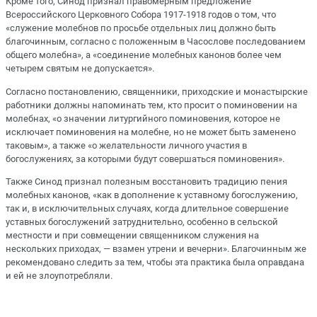
Кроме того, Синод признал правомерным предложение
Всероссийского Церковного Собора 1917-1918 годов о том, что
«служение молебнов по просьбе отдельных лиц должно быть
благочинным, согласно с положенным в Часослове последованием
общего молебна», а «соединение молебных канонов более чем
четырем святым не допускается».
Согласно постановлению, священники, приходские и монастырские
работники должны напоминать тем, кто просит о поминовении на
молебнах, «о значении литургийного поминовения, которое не
исключает поминовения на молебне, но не может быть заменено
таковым», а также «о желательности личного участия в
богослужениях, за которыми будут совершаться поминовения».
Также Синод признал полезным восстановить традицию пения
молебных канонов, «как в дополнение к уставному богослужению,
так и, в исключительных случаях, когда длительное совершение
уставных богослужений затруднительно, особенно в сельской
местности и при совмещении священником служения на
нескольких приходах, — взамен утрени и вечерни». Благочинным же
рекомендовано следить за тем, чтобы эта практика была оправдана
и ей не злоупотребляли.