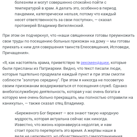
болезням и могут совершенно спокойно пойти с
температурой в храм. А делать это, особенно в период
пандемии, категорически нельзя, потому что каждый
несет ответственность за свои поступки», — сказал
протоиерей Владимир Вигилянский.
При этом он подчеркнул, что «наши священники готовы преумножить
свои труды по посещению больных прихожан на дому — мы готовы
приехать к ним для совершения таинств Елеосвящения, Исповеди,
Причащения».
«Я, как настоятель храма, приветствую те
рекомендации
, которые
были присланы из Патриархии. Видно, что текст писали люди,
которые тщательно продумали каждый пункт и при этом смогли
соблюсти "золотую середину". При этом я никогда не посоветую
своим прихожанам воздерживаться от посещения служб. Однако
внебогослужебную деятельность, которая у нас очень богата и
которую мне очень больно прекращать, мы полностью отправили на
каникулы», — также сказал отец Владимир.
«Береженого Бог бережет — все знают такую народную
мудрость, которая актуальна сейчас как никогда.
Известно, что жизнь коронавируса недолгая, и нам
стоит просто перетерпеть это время. А жертвы наши в
виде не церковного, но общественного самоограничения