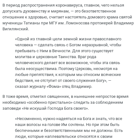
В период распространения коронавируса, главное, чего нельзя
допускать духовенству и мирянам, — это безответственное
отношение к здоровью, считает настоятель домового храма святой
мученицы Татианы при МГУ им. Ломоносова протоиерей Владимир
Вигилянский.
«Одной из главной цели земной жизни православного
человека — сделать связь с Богом неразрывной, чтобы
пребывать с Ним в Вечности. Для этого существует
молитва и церковные Таинства. Враг рода
человеческого делает все возможное, чтобы эта связь
была неосуществима. Поэтому Церковь, несмотря на
любые препятствия, к которым мы относим всяческие
бедствия, не отступит от своего служения Богу», —
сказал журналу «Фома» отец Владимир.
В тоже время, отметил священник, в нынешнее непростое время
необходимо «особенно пристально» следить за соблюдением
заповеди «Не искушай Господа Бога своего».
«Несомненно, нужно надеяться на Бога и знать, что все
наши волосы на голове Им сочтены. Но при этом быть
беспечными и безответственными мы не должны. Есть
люди, которые наплевательски относятся к своим