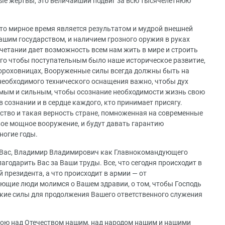
ные жертвы, это величайший подвиг за всю тысячелетнюю
то мирное время является результатом и мудрой внешней
ашим государством, и наличием грозного оружия в руках
очетании дает возможность всем нам жить в мире и строить
ого чтобы поступательным было наше историческое развитие,
ороховницах, Вооруженные силы всегда должны быть на
необходимого технического оснащения важно, чтобы дух
мым и сильным, чтобы осознание необходимости жизнь свою
 сознании и в сердце каждого, кто принимает присягу.
ство и такая верность стране, помноженная на современные
ое мощное вооружение, и будут давать гарантию
ногие годы.
ь Вас, Владимир Владимирович как Главнокомандующего
годарить Вас за Ваши труды. Все, что сегодня происходит в
й президента, а что происходит в армии — от
ющие люди молимся о Вашем здравии, о том, чтобы Господь
ские силы для продолжения Вашего ответственного служения
вою над Отечеством нашим, над народом нашим и нашими