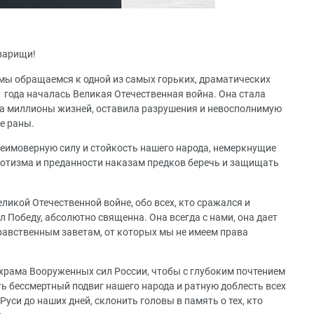
варищи!
 мы обращаемся к одной из самых горьких, драматических
1 года началась Великая Отечественная война. Она стала
сла миллионы жизней, оставила разрушения и невосполнимую
е раны.
еимоверную силу и стойкость нашего народа, немеркнущие
иотизма и преданности наказам предков беречь и защищать
еликой Отечественной войне, обо всех, кто сражался и
 Победу, абсолютно священна. Она всегда с нами, она дает
равственным заветам, от которых мы не имеем права
о храма Вооруженных сил России, чтобы с глубоким почтением
ть бессмертный подвиг нашего народа и ратную доблесть всех
уси до наших дней, склонить головы в память о тех, кто