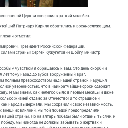
авославной Церкви совершил краткий молебен.
вятейший Патриарх Кирилл обратились к военнослужащим.
плении отметил:
мирович, Президент Российской Федерации,
илами страны! Сергей Кужугетович Шойгу, министр
особым чувством я обращаюсь к вам. Это день скорби и
79 лет тому назад до зубов вооруженный враг,
м полным превосходством над нашей страной, нарушил
олной уверенностью, что в наикратчайшие сроки одержит
аву. И мы знаем, как нелегко было в первые месяцы и даже
колько жизней отдано за Отечество! В то страшное и
и как народ выдержали. Мы сохранили свою независимость,
х внешних влияний, мы той победой предопределили
 нашей страны. Но на алтарь победы были отданы тысячи, и
я победу, мы никогда не должны забывать о жертвах и