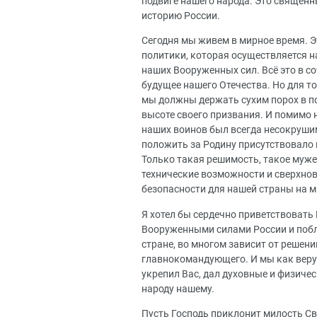
подвиге нашего народа. Это священ
историю России.
Сегодня мы живем в мирное время. Э
политики, которая осуществляется н
наших Вооруженных сил. Всё это в с
будущее нашего Отечества. Но для т
мы должны держать сухим порох в п
высоте своего призвания. И помимо 
наших воинов был всегда несокруши
положить за Родину присутствовало в
Только такая решимость, такое муже
технические возможности и сверхнов
безопасности для нашей страны на м
Я хотел бы сердечно приветствоват
Вооруженными силами России и побла
стране, во многом зависит от решени
главнокомандующего. И мы как веру
укрепил Вас, дал духовные и физиче
народу нашему.
Пусть Господь приклонит милость С