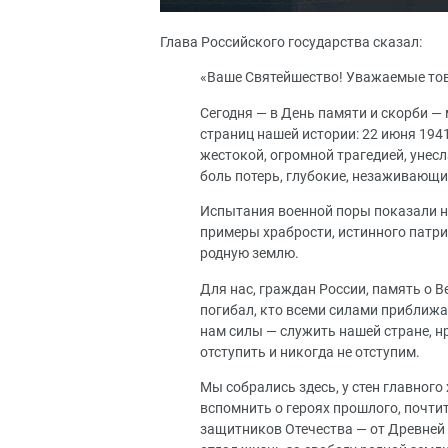
Глава Российского государства сказал:
«Ваше Святейшество! Уважаемые то
Сегодня — в День памяти и скорби —
страниц нашей истории: 22 июня 194
жестокой, огромной трагедией, уне
боль потерь, глубокие, незаживающи
Испытания военной поры показали н
примеры храбрости, истинного патр
родную землю.
Для нас, граждан России, память о В
погибал, кто всеми силами приближал
нам силы — служить нашей стране, н
отступить и никогда не отступим.
Мы собрались здесь, у стен главног
вспомнить о героях прошлого, почти
защитников Отечества — от Древней Р