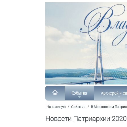
События
Архиерей и е
На главную
/
События
/
В Московском Патриа
Новости Патриархии 2020