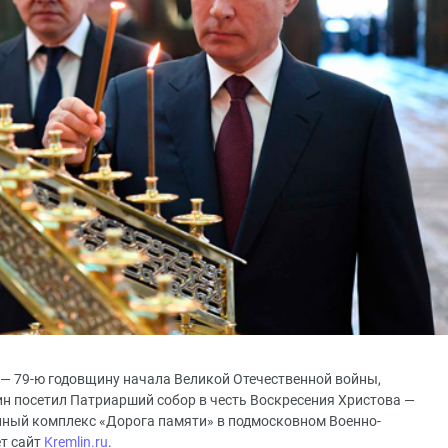
и — 79-ю годовщину начала Великой Отечественной войны,
ин посетил Патриарший собор в честь Воскресения Христова —
йный комплекс «Дорога памяти» в подмосковном Военно-
т сайт
Kremlin.ru
.