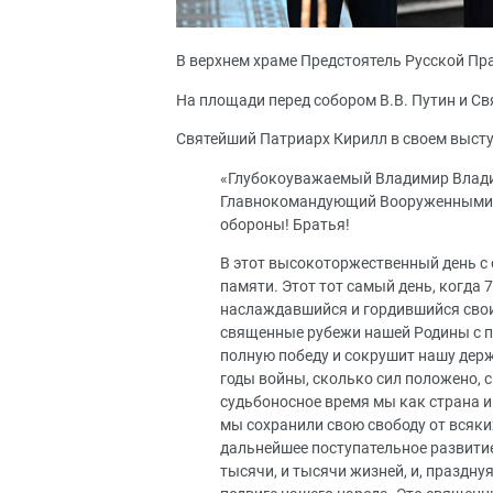
В верхнем храме Предстоятель Русской Пр
На площади перед собором В.В. Путин и С
Святейший Патриарх Кирилл в своем высту
«Глубокоуважаемый Владимир Влади
Главнокомандующий Вооруженными с
обороны! Братья!
В этот высокоторжественный день с 
памяти. Этот тот самый день, когда 
наслаждавшийся и гордившийся свои
священные рубежи нашей Родины с п
полную победу и сокрушит нашу держ
годы войны, сколько сил положено, с
судьбоносное время мы как страна 
мы сохранили свою свободу от всяки
дальнейшее поступательное развитие
тысячи, и тысячи жизней, и, праздну