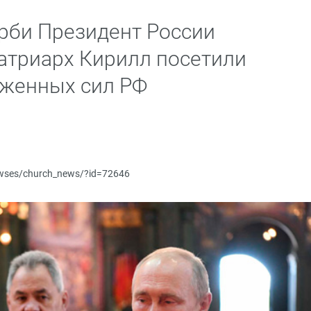
орби Президент России
атриарх Кирилл посетили
уженных сил РФ
newses/church_news/?id=72646