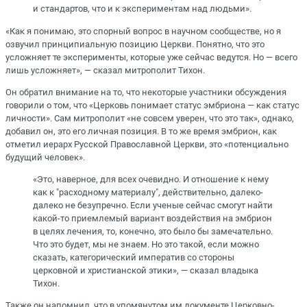
и стандартов, что и к экспериментам над людьми».
«Как я понимаю, это спорный вопрос в научном сообществе, но я
озвучил принципиальную позицию Церкви. Понятно, что это
усложняет те эксперименты, которые уже сейчас ведутся. Но — всего
лишь усложняет», — сказал митрополит Тихон.
Он обратил внимание на то, что некоторые участники обсуждения
говорили о том, что «Церковь понимает статус эмбриона — как статус
личности». Сам митрополит «не совсем уверен, что это так», однако,
добавил он, это его личная позиция. В то же время эмбрион, как
отметил иерарх Русской Православной Церкви, это «потенциально
будущий человек».
«Это, наверное, для всех очевидно. И отношение к нему
как к "расходному материалу", действительно, далеко-
далеко не безупречно. Если ученые сейчас смогут найти
какой-то приемлемый вариант воздействия на эмбрион
в целях лечения, то, конечно, это было бы замечательно.
Что это будет, мы не знаем. Но это такой, если можно
сказать, категорический императив со стороны
церковной и христианской этики», — сказал владыка
Тихон.
Также он напомнил, что в упомянутом им документе Церковно-