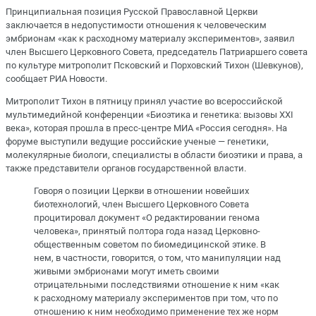
Принципиальная позиция Русской Православной Церкви
заключается в недопустимости отношения к человеческим
эмбрионам «как к расходному материалу экспериментов», заявил
член Высшего Церковного Совета, председатель Патриаршего совета
по культуре митрополит Псковский и Порховский Тихон (Шевкунов),
сообщает РИА Новости.
Митрополит Тихон в пятницу принял участие во всероссийской
мультимедийной конференции «Биоэтика и генетика: вызовы XXI
века», которая прошла в пресс-центре МИА «Россия сегодня». На
форуме выступили ведущие российские ученые — генетики,
молекулярные биологи, специалисты в области биоэтики и права, а
также представители органов государственной власти.
Говоря о позиции Церкви в отношении новейших
биотехнологий, член Высшего Церковного Совета
процитировал документ «О редактировании генома
человека», принятый полтора года назад Церковно-
общественным советом по биомедицинской этике. В
нем, в частности, говорится, о том, что манипуляции над
живыми эмбрионами могут иметь своими
отрицательными последствиями отношение к ним «как
к расходному материалу экспериментов при том, что по
отношению к ним необходимо применение тех же норм