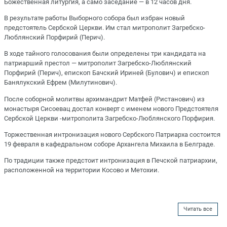
Божественная литургия, а само заседание — в 12 часов дня.
В результате работы Выборного собора был избран новый
предстоятель Сербской Церкви. Им стал митрополит Загребско-
Люблянский Порфирий (Перич).
В ходе тайного голосования были определены три кандидата на
патриарший престол — митрополит Загребско-Люблянский
Порфирий (Перич), епископ Бачский Ириней (Булович) и епископ
Банялукский Ефрем (Милутинович).
После соборной молитвы архимандрит Матфей (Ристанович) из
монастыря Сисоевац достал конверт с именем нового Предстоятеля
Сербской Церкви -митрополита Загребско-Люблянского Порфирия.
Торжественная интронизация нового Сербского Патриарха состоится
19 февраля в кафедральном соборе Архангела Михаила в Белграде.
По традиции также предстоит интронизация в Печской патриархии,
расположенной на территории Косово и Метохии.
Читать все