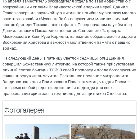
16 апреля заместитель руководителя отдела по взаимодействию с
вооружёнными силами Владивостокской епархии иерей Даниил
Есаков совершил заупокойную литию по погибшему экипажу малого
ракетного корабля «Муссон». За богослужением молился личный
состав бригады Тихоокеанского флота. Перед началом службы отец
Даниил огласил Пасхальное послание Святейшего Патриарха
Московского и Всея Руси Кирилла, напомнив собравшимся о радости
Воскресения Христова и важности молитвенной памяти о павших
воинах.
На следующий день, в пятницу Светлой седмицы, отец Даниил
совершил Божественную литургию, на которой также присутствовал
личный состав бригады ТОФ. В своей проповеди после богослужения
священнослужитель зачитал Пасхальное послание митрополита
Владивостокского и Приморского Павла, отметив, что дни Пасхи —
это время особой радости, единения и надежды для всех
православных христиан, в том числе для защитников Отечества.
Фотогалерея