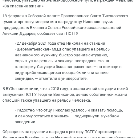
человека, упавшего на железнодорожные пути, награжден медалью
«За спасение жизни».
18 февраля в Соборной палате Православного Свято-Тихоновского
гуманитарного университета награду отцу Николаю вручил
председатель Высшего Совета Российского союза спасателей
Алексей Дударев, сообщает сайт ПСТГУ.
«27 декабря 2021 года отец Николай на станции
«Шереметьевская» МЦД спас упавшего на рельсы
незнакомого мужчину: быстро оценив ситуацию,
спрыгнул на рельсы и закинул пострадавшего на
платформу. Ситуация была напряженная — на помощь в
виду приближающегося поезда были считанные
секунды», — отметили в университете.
В ВУЗе напомнили, что в 2018 году, в аналогичной ситуации погиб
выпускник ПСТГУ Георгий Великанов, ценою собственной жизни
спасший также упавшего на рельсы человека.
«Радостно, что отцу Николаю удалось и оказать помощь,
и самому остаться в живых», — подчеркнули в учебном
заведении.
Обращаясь на вручении награды к ректору ПСТГУ протоиерею
Владимиру Воробьеву, отец Николай отметил, что желание бросаться