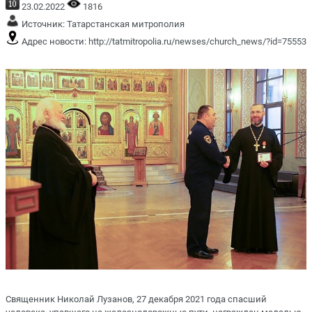
23.02.2022
1816
Источник:
Татарстанская митрополия
Адрес новости:
http://tatmitropolia.ru/newses/church_news/?id=75553
Священник Николай Лузанов, 27 декабря 2021 года спасший