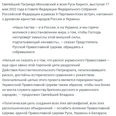
Святейший Патриарх Московский и всея Руси Кирилл, выступая 17
мая 2022 года в Совете Федерации Федерального Собрания
Российской Федерации в рамках Х Парламентских встреч, напомнил
о духовном единстве народов России и Украины.
«Наша паства — и в России, и на Украине, и мы горячо
молимся о восстановлении мира, о том, чтобы Господь
ниспроверг замыслы злой внешней силы,
подпитывающей ненависть», — сказал Предстоятель
Русской Православной Церкви, обращаясь к
собравшимся.
«Нельзя не сказать и о том, что раскол украинского Православия —
еще одно звено этой порочной цепи разделений.
Действия Константинопольского Патриархата, легализовавшего
раскол, достойны исторического сравнения с униатством.
Окончательной целью этого проекта является переориентация
Украинской Православной Церкви таким образом, чтобы она более
не могла служить единству братских русского и украинского
народов», — продолжил Святейший Владыка.
«Политическая цель создания всех этих автокефалий, всех этих
раскольнических объединений — ослабить влияние Православной
Церкви, единой Православной Церкви Руси, Украины и Беларуси,