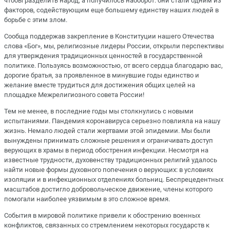
чтобы разделить народ, а получилось наоборот: они стали одним из
факторов, содействующим еще большему единству наших людей в
борьбе с этим злом.
Сообща поддержав закрепление в Конституции нашего Отечества
слова «Бог», мы, религиозные лидеры России, открыли перспективы
для утверждения традиционных ценностей в государственной
политике. Пользуясь возможностью, от всего сердца благодарю вас,
дорогие братья, за проявленное в минувшие годы единство и
желание вместе трудиться для достижения общих целей на
площадке Межрелигиозного совета России!
Тем не менее, в последние годы мы столкнулись с новыми
испытаниями. Пандемия коронавируса серьезно повлияла на нашу
жизнь. Немало людей стали жертвами этой эпидемии. Мы были
вынуждены принимать сложные решения и ограничивать доступ
верующих в храмы в период обострения инфекции. Несмотря на
известные трудности, духовенству традиционных религий удалось
найти новые формы духовного попечения о верующих: в условиях
изоляции и в инфекционных отделениях больниц. Беспрецедентных
масштабов достигло добровольческое движение, члены которого
помогали наиболее уязвимым в это сложное время.
События в мировой политике привели к обострению военных
конфликтов, связанных со стремлением некоторых государств к