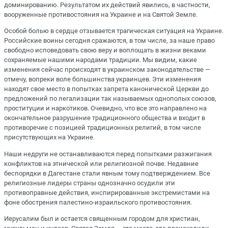
доминированию. Результатом их действий явились, в частности,
вооруженные противостояния на Украине и на Святой Земле.
Особой болью в сердце отзывается трагическая ситуация на Украине.
Российские воины сегодня сражаются, в том числе, за наше право
свободно исповедовать свою веру и воплощать в жизни веками
сохраняемые нашими народами традиции. Мы видим, какие
изменения сейчас происходят в украинском законодательстве —
отмечу, вопреки воле большинства украинцев. Эти изменения
находят свое место в попытках запрета канонической Церкви до
предложений по легализации так называемых однополых союзов,
проституции и наркотиков. Очевидно, что все это направлено на
окончательное разрушение традиционного общества и входит в
противоречие с позицией традиционных религий, в том числе
присутствующих на Украине.
Наши недруги не останавливаются перед попытками разжигания
конфликтов на этнической или религиозной почве. Недавние
беспорядки в Дагестане стали явным тому подтверждением. Все
религиозные лидеры страны однозначно осудили эти
противоправные действия, инспирированные экстремистами на
фоне обострения палестино-израильского противостояния.
Иерусалим был и остается священным городом для христиан,