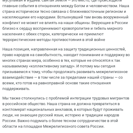
мусульман и иудеев. Святая Земля — это место, где происходили
главные события в отношениях между Богом и человечеством. Наша
страна исторически тесно связана с ближневосточным регионом и
населяющими его народами. Вспыхнувший там вновь вооруженный
конфликт не может не влиять на наши общины. Верующие в России
близко к сердцу воспринимают кровопролитие и гибель мирного
населения с обеих сторон, категорически не приемлют
террористические методы противостояния в этой войне
Наша позиция, направленная на защиту традиционных ценностей,
право народов на самобытность, находит понимание и поддержку во
многих странах мира, особенно в тех, которые не относятся к так
называемому «коллективному западу». И потому мы сегодня
призываемся к тому, чтобы продолжать развивать межрелигиозное
взаимодействие — в том числе за пределами нашей страны — со
всеми, кто готов на равноправной основе такие отношения
поддерживать.
Мы также столкнулись с проблемой интеграции трудовых мигрантов
в российское общество. Наша страна не должна превратиться в
конгломерат национальных анклавов, в которых будут проживать
люди, не знающие русский язык, историю и традиции народов
России. Важно подумать о более тесном сотрудничестве в этой
области на площадке Межрелигиозного совета России.