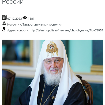
России
07.12.2023
1581
Источник:
Татарстанская митрополия
Адрес новости:
http://tatmitropolia.ru/newses/church_news/?id=78954