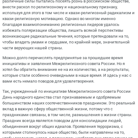
различные силы пытались посеять рознь в российском обществе,
внести раскол по религиозному и национальному признаку,
используя для этого в том числе и квази-религиозный радикализм и
квази-религиозную мотивацию. Однако во многом именно
благодаря взаимопониманию религиозных лидеров удалось
избежать поляризации общества, лишить всякой перспективы
возникающие радикальные течения, которые претендовали на то,
чтобы владеть умами и сердцами, по крайней мере, значительной
части верующих нашей страны.
Можно долго перечислять предпринятые за прошедшее время
инициативы и заявления Межрелигиозного совета России. Но я
хотел бы обратить внимание не на их количество, а на результаты,
которые стали особенно очевидными в наше время. И здесь у нас с
вами есть немало поводов для удовлетворения.
Так, учрежденный по инициативе Межрелигиозного совета России
День народного единства стал признаваемым и одобряемым
большинством наших соотечественников праздником. Это реальный
вклад в важную сферу общественной жизни, потому что с
праздниками связаны, в том числе, размышления о жизни страны.
Праздник всегда является поводом для консолидации людей,
объединения вокруг общих идеалов. Проявления терроризма, с
которыми столкнулось наше общество, были направлены на то,