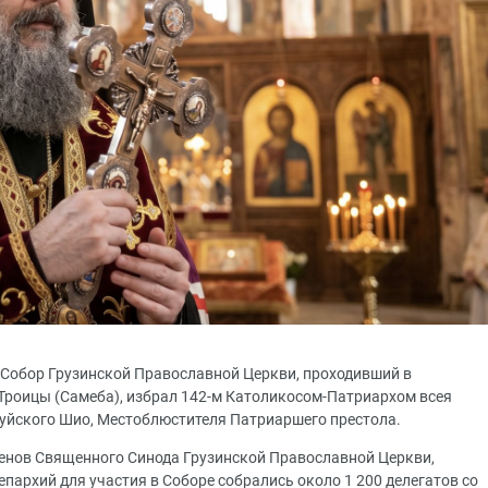
 Собор Грузинской Православной Церкви, проходивший в
Троицы (Самеба), избрал 142-м Католикосом-Патриархом всея
уйского Шио, Местоблюстителя Патриаршего престола.
членов Священного Синода Грузинской Православной Церкви,
епархий для участия в Соборе собрались около 1 200 делегатов со