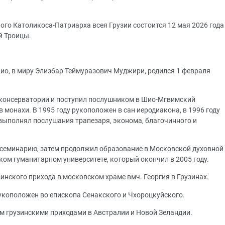
го Католикоса-Патриарха всея Грузии состоится 12 мая 2026 года
й Троицы.
о, в миру Элизбар Теймуразович Муджири, родился 1 февраля
й консерватории и поступил послушником в Шио-Мгвимский
 монахи. В 1995 году рукоположен в сан иеродиакона, в 1996 году
 выполнял послушания трапезаря, эконома, благочинного и
 семинарию, затем продолжил образование в Московской духовной
ом гуманитарном университете, который окончил в 2005 году.
зинского прихода в московском храме вмч. Георгия в Грузинах.
 рукоположен во епископа Сенакского и Чхороцкуйского.
м грузинскими приходами в Австралии и Новой Зеландии.