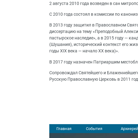
2 августа 2010 года возведен в сан митроп
С 2010 года состоял в комиссии по канон
В 2013 году защитил в Православном Свят
диссертацию на тему «Преподобный Алексий
пастырское наследие», а в 2015 году — к
(Шушания), исторический контекст его жиз
годы XIX века — начало XX века)».
В 2017 году назначен Патриаршим местоб
Сопровождал Святейшего и Блаженнейшего К
Русскую Православную Церковь в 2011 год
Главная
События
Архиерей