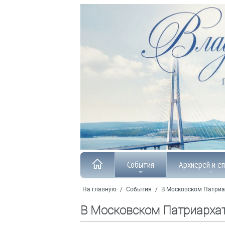
События
Архиерей и е
На главную
/
События
/
В Московском Патриа
В Московском Патриарха