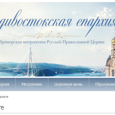
пархия
Митрополия
Церковная жизнь
Образовани
рхате
те