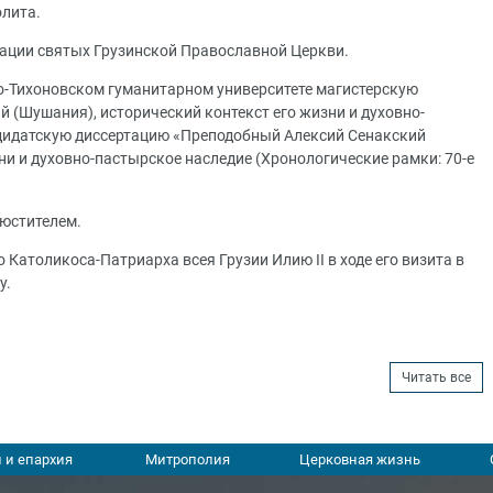
олита.
изации святых Грузинской Православной Церкви.
о-Тихоновском гуманитарном университете магистерскую
 (Шушания), исторический контекст его жизни и духовно-
андидатскую диссертацию «Преподобный Алексий Сенакский
ни и духовно-пастырское наследие (Хронологические рамки: 70-е
люстителем.
атоликоса-Патриарха всея Грузии Илию II в ходе его визита в
у.
Читать все
 и епархия
Митрополия
Церковная жизнь