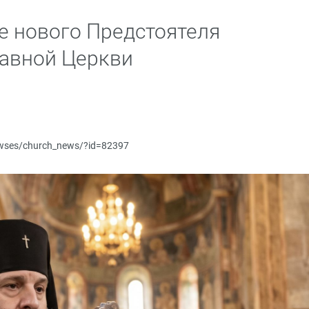
е нового Предстоятеля
лавной Церкви
newses/church_news/?id=82397