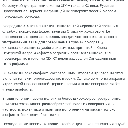
воспринималась как местный обычай юго-западных епархий. Храня
богослужебную традицию конца XIX ― начала XX века, Русская
Православная Церковь Заграницей не содержит пассий в своем
приходском обиходе.
В середине XIX века святитель Иннокентий Херсонский составил
службу с акафистом Божественным Страстям Христовым. Ее
последование предназначалось как для частного молитвенного
употребления, так и для совершения в храмах по образцу
чинопоследования службы с акафистом, принятой в Киево-
Печерской лавре. Акафист в редакции святителя Иннокентия
неоднократно в течение XIX-XX веков издавался Синодальными
типографиями.
В начале XX века акафист Божественным Страстям Христовым стал
включаться в чинопоследование пассии. Однако во многих епархиях
Украинской Православной Церкви пассия и ныне совершается без
чтения акафиста.
В годы гонений пассии получили более широкое распространение,
при этом сохранялось разнообразие обычаев их совершения. В
частности, появилась и практика исполнения на пассии только
акафиста, без чтения Евангелия.
Последование пассии включает в себя отдельные песнопения служб