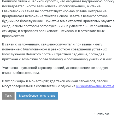
Великого пятка и Великой субботы, что нарушает внутреннюю логику
последовательности великопостных богослужений, а чтение
Евангельских зачал не соответствует нормам устава, который не
предполагает включение текстов Нового Завета в великопостное
будничное богослужение. При этом тема страстей Христовых звучит в
ежедневном постовом богослужении и в умилительных покаянных
стихирах, и в тропарях великопостных часов, и в ветхозаветных
пророчествах.
В связи с изложенным, священнослужители призваны иметь
попечение о благоговейном и ревностном совершении уставных
богослужений Великого поста и Страстной седмицы, побуждая
прихожан к возможно более полному и осознанному участию в них.
Учитывая неуставной характер пассий, их совершение не следует
считать обязательным.
В тех приходах и монастырях, где такой обычай сложился, пассии
могут совершаться в соответствии с одной из
нижеизложенных схем
.
Теги:
Межсоборное присутствие
Читать все