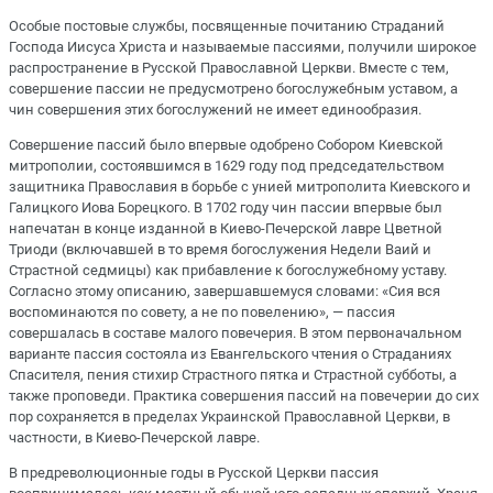
Особые постовые службы, посвященные почитанию Страданий
Господа Иисуса Христа и называемые пассиями, получили широкое
распространение в Русской Православной Церкви. Вместе с тем,
совершение пассии не предусмотрено богослужебным уставом, а
чин совершения этих богослужений не имеет единообразия.
Совершение пассий было впервые одобрено Собором Киевской
митрополии, состоявшимся в 1629 году под председательством
защитника Православия в борьбе с унией митрополита Киевского и
Галицкого Иова Борецкого. В 1702 году чин пассии впервые был
напечатан в конце изданной в Киево-Печерской лавре Цветной
Триоди (включавшей в то время богослужения Недели Ваий и
Страстной седмицы) как прибавление к богослужебному уставу.
Согласно этому описанию, завершавшемуся словами: «Сия вся
воспоминаются по совету, а не по повелению», ― пассия
совершалась в составе малого повечерия. В этом первоначальном
варианте пассия состояла из Евангельского чтения о Страданиях
Спасителя, пения стихир Страстного пятка и Страстной субботы, а
также проповеди. Практика совершения пассий на повечерии до сих
пор сохраняется в пределах Украинской Православной Церкви, в
частности, в Киево-Печерской лавре.
В предреволюционные годы в Русской Церкви пассия