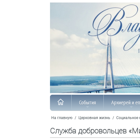
События
Архиерей и е
На главную
/
Церковная жизнь
/
Социальное 
Служба добровольцев «М