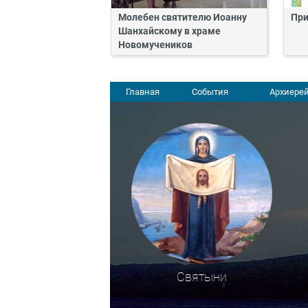
Молебен святителю Иоанну
При
Шанхайскому в храме
Новомучеников
Главная
События
Архиерей
Святыни