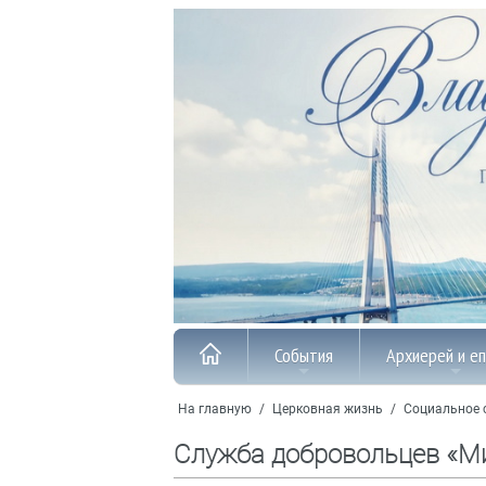
События
Архиерей и е
На главную
/
Церковная жизнь
/
Социальное 
Служба добровольцев «М