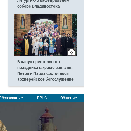
литургию в кафедральном
соборе Владивостока
В канун престольного
праздника в храме свв. апп.
Петра и Павла состоялось
архиерейское богослужение
Образование
ВРНС
Общение