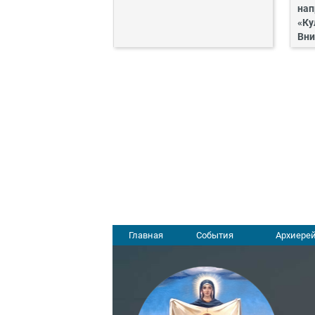
нап
«Ку
Вни
Главная
События
Архиерей